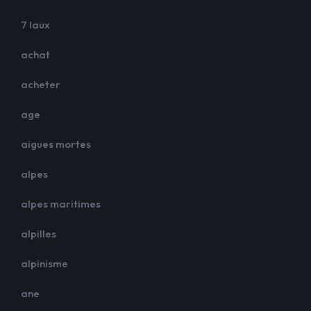
7 laux
achat
acheter
age
aigues mortes
alpes
alpes maritimes
alpilles
alpinisme
ane