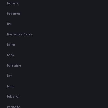
leclerc
les arcs
liv
livradois forez
loire
look
lorraine
lot
loup
luberon
mafate