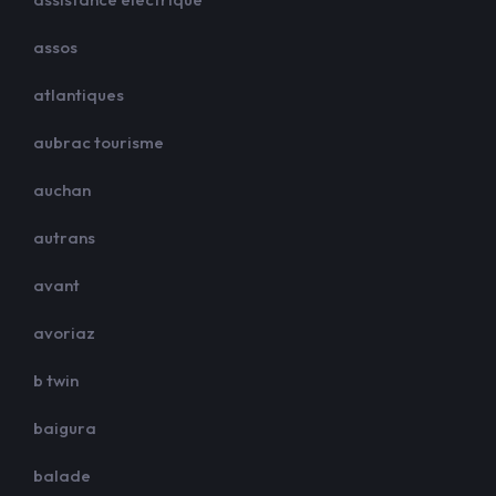
assos
atlantiques
aubrac tourisme
auchan
autrans
avant
avoriaz
b twin
baigura
balade