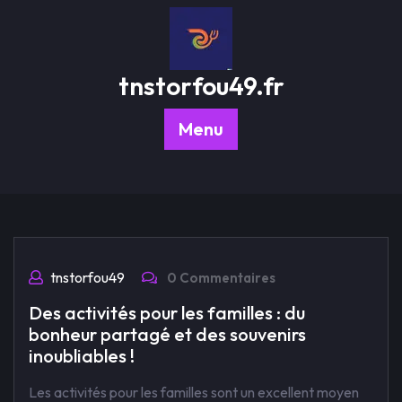
Passer
au
contenu
tnstorfou49.fr
Menu
tnstorfou49
0 Commentaires
Des activités pour les familles : du
bonheur partagé et des souvenirs
inoubliables !
Les activités pour les familles sont un excellent moyen