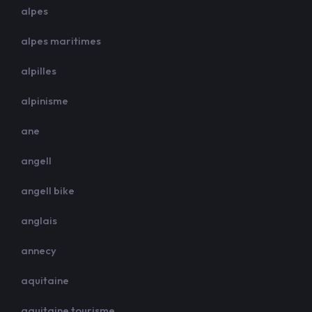
alpes
alpes maritimes
alpilles
alpinisme
ane
angell
angell bike
anglais
annecy
aquitaine
aquitaine tourisme