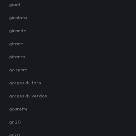
giant
girolata
gironde
gitane
gitanes
go sport
gorges du tarn
gorges du verdon
gourette
gr 20
gr20