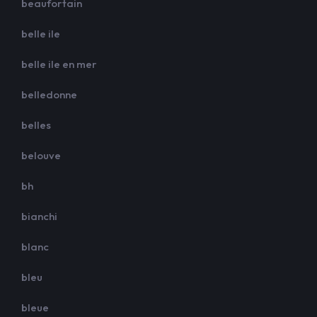
beaufortain
belle ile
belle ile en mer
belledonne
belles
belouve
bh
bianchi
blanc
bleu
bleue