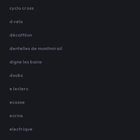
cyclo cross
d velo
décathlon
dentelles de montmirail
digne les bains
doubs
e leclerc
ecosse
ecrins
electrique