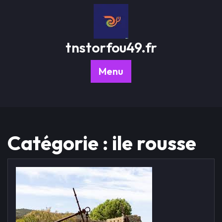
Passer
au
contenu
tnstorfou49.fr
Menu
Catégorie :
ile rousse