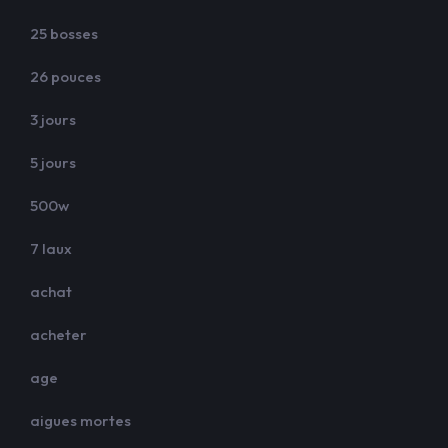
25 bosses
26 pouces
3 jours
5 jours
500w
7 laux
achat
acheter
age
aigues mortes