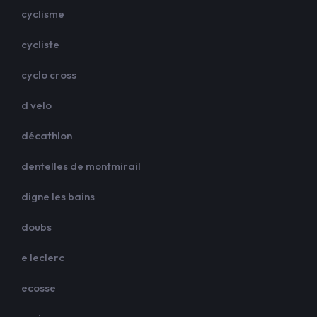
cyclisme
cycliste
cyclo cross
d velo
décathlon
dentelles de montmirail
digne les bains
doubs
e leclerc
ecosse