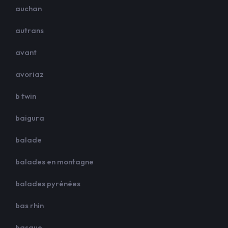
auchan
autrans
avant
avoriaz
b twin
baigura
balade
balades en montagne
balades pyrénées
bas rhin
basque