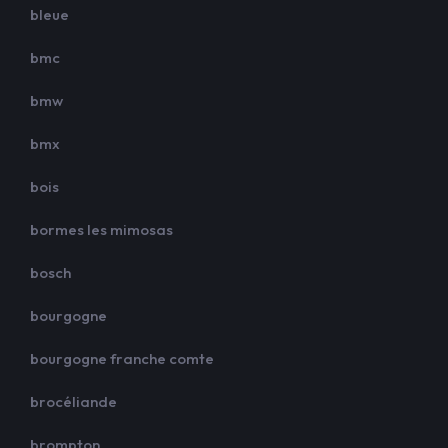
bleue
bmc
bmw
bmx
bois
bormes les mimosas
bosch
bourgogne
bourgogne franche comte
brocéliande
brompton