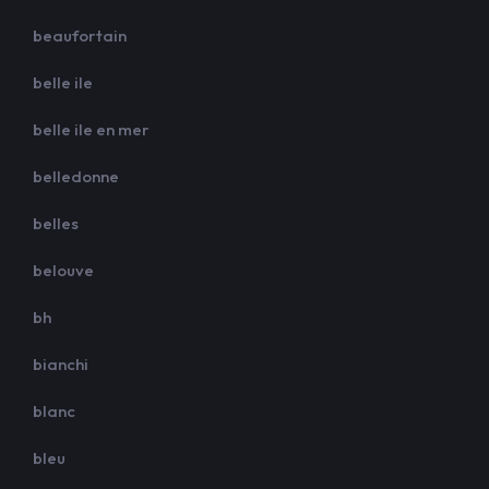
beaufortain
belle ile
belle ile en mer
belledonne
belles
belouve
bh
bianchi
blanc
bleu