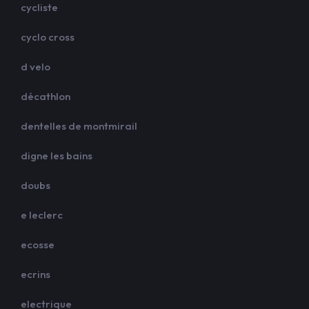
cycliste
cyclo cross
d velo
décathlon
dentelles de montmirail
digne les bains
doubs
e leclerc
ecosse
ecrins
electrique