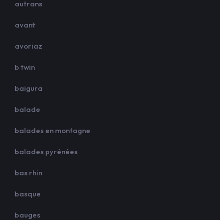
autrans
avant
avoriaz
b twin
baigura
balade
balades en montagne
balades pyrénées
bas rhin
basque
bauges