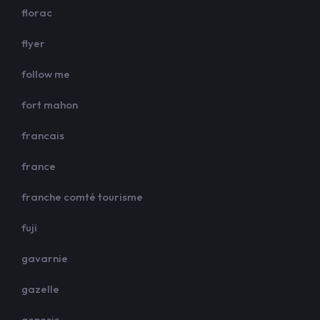
florac
flyer
follow me
fort mahon
francais
france
franche comté tourisme
fuji
gavarnie
gazelle
genesis