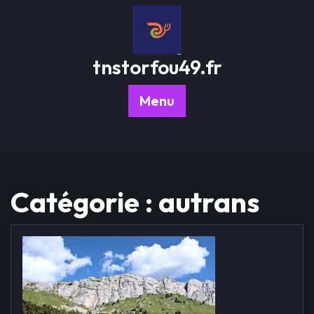
Passer
au
contenu
tnstorfou49.fr
Menu
Catégorie :
autrans