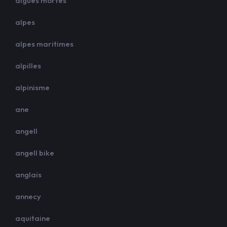
aigues mortes
alpes
alpes maritimes
alpilles
alpinisme
ane
angell
angell bike
anglais
annecy
aquitaine