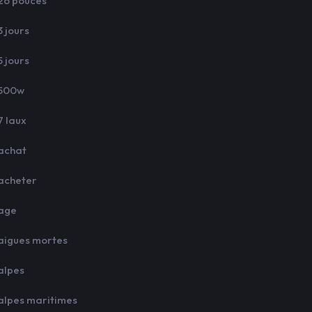
26 pouces
3 jours
5 jours
500w
7 laux
achat
acheter
age
aigues mortes
alpes
alpes maritimes