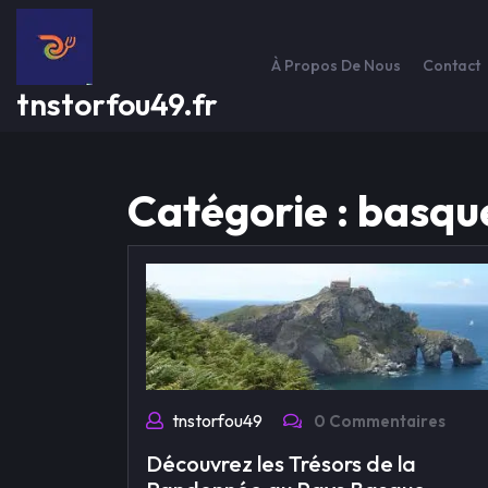
Passer
au
contenu
À Propos De Nous
Contact
tnstorfou49.fr
Catégorie :
basqu
tnstorfou49
0 Commentaires
Découvrez les Trésors de la