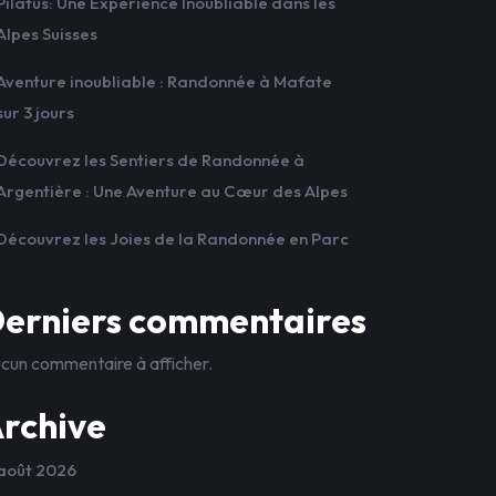
Pilatus: Une Expérience Inoubliable dans les
Alpes Suisses
Aventure inoubliable : Randonnée à Mafate
sur 3 jours
Découvrez les Sentiers de Randonnée à
Argentière : Une Aventure au Cœur des Alpes
Découvrez les Joies de la Randonnée en Parc
erniers commentaires
cun commentaire à afficher.
rchive
août 2026