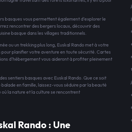
ntagne traversant des forêts luxuriantes, il y en a pour
tiers basques vous permettent également d’explorer le
ourrez rencontrer des bergers locaux, découvrir des
isine basque dans les villages traditionnels.
née ou un trekking plus long, Euskal Rando met à votre
s pour planifier votre aventure en toute sécurité. Cartes
tions d’hébergement vous aideront à profiter pleinement
e des sentiers basques avec Euskal Rando. Que ce soit
 balade en famille, laissez-vous séduire par la beauté
où la nature et la culture se rencontrent
skal Rando : Une