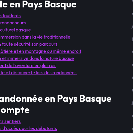
le en Pays Basque
stouflants
e randonneurs
 culturel basque
mmersion dans la vie traditionnelle
n toute sécurité son parcours
côtière et en montagne au même endroit
 et immersive dans la nature basque
nt de l’aventure en plein air
nte et découverte lors des randonnées
Randonnée en Pays Basque
 Compte
ns sentiers
les d’accès pour les débutants