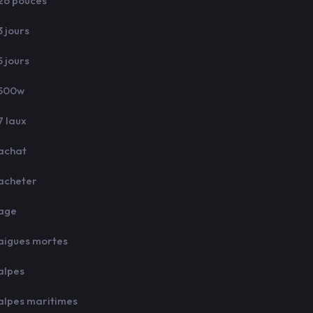
26 pouces
3 jours
5 jours
500w
7 laux
achat
acheter
age
aigues mortes
alpes
alpes maritimes