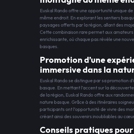
Euskal Rando offre une opportunité unique de
même endroit. En explorant les sentiers basque
paysages offerts par la région, allant des m
Cette combinaison rare permet aux amateurs de
enrichissante, où chaque pas révèle une nouvell
basques.
Promotion d’une expéri
immersive dans la natu
Euskal Rando se distingue par sa promotion d
basque. En mettant l’accent sur la découverte
de la région, Euskal Rando offre aux randonne
nature basque. Grâce à des itinéraires soigneu
participants ont l’opportunité de vivre des m
créant ainsi des souvenirs inoubliables au cœu
Conseils pratiques pour