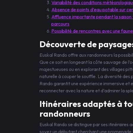
Variabilité des conditions météorologi
Absence de points d’eau potable sur cer
Affluence importante pendant la saison 
parcours
Possibilité de rencontres avec une faun
Découverte de paysages
Euskal Rando offre aux randonneurs la possibi
Que ce soit en longeant la côte sauvage de l
majestueuses ou en explorant des villages pi
naturelle à couper le souffle. La diversité de
Rando garantit une expérience immersive et e
reconnecter avec la nature et d’admirer la spl
Itinéraires adaptés à to
randonneurs
Euskal Rando se distingue par ses itinéraires
soyez un débutant cherchant une promenade t