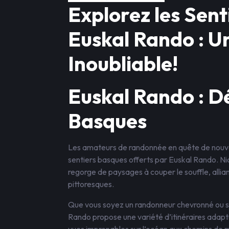
Explorez les Sen
Euskal Rando : U
Inoubliable!
Euskal Rando : D
Basques
Les amateurs de randonnée en quête de nouve
sentiers basques offerts par Euskal Rando. Ni
regorge de paysages à couper le souffle, alli
pittoresques.
Que vous soyez un randonneur chevronné ou s
Rando propose une variété d’itinéraires adapté