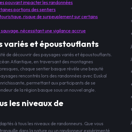
ques pouvant impacter les randonnées
taines portions des sentiers
touristique, risque de surpeuplement sur certains
e sauvage, nécessitant une vigilance accrue
 variés et époustouflants
lité de découvrir des paysages variés et époustouflants.
’océan Atlantique, en traversant des montagnes
ttoresques, chaque sentier basque révèle une beauté
s paysages rencontrés lors des randonnées avec Euskal
nrichissante, permettant aux participants de se
endeur de la région basque sous un nouvel angle.
us les niveaux de
 adaptés à tous les niveaux de randonneurs. Que vous
ranquille dans la nature ou un randonneur expérimenté