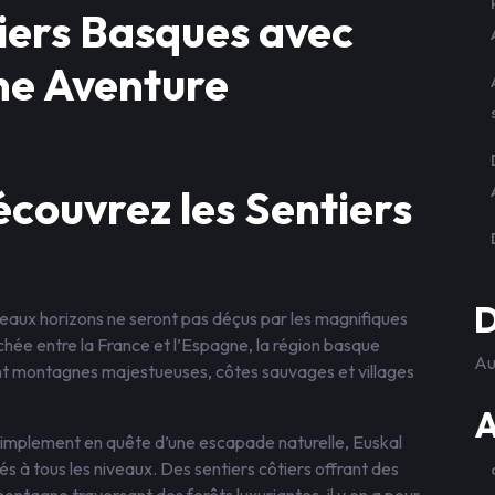
tiers Basques avec
ne Aventure
écouvrez les Sentiers
D
aux horizons ne seront pas déçus par les magnifiques
chée entre la France et l’Espagne, la région basque
Au
ant montagnes majestueuses, côtes sauvages et villages
A
implement en quête d’une escapade naturelle, Euskal
s à tous les niveaux. Des sentiers côtiers offrant des