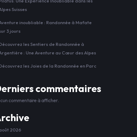
Pilatus: Une Expérience Inoubliable dans les
Alpes Suisses
Aventure inoubliable : Randonnée à Mafate
sur 3 jours
Découvrez les Sentiers de Randonnée à
Argentière : Une Aventure au Cœur des Alpes
Découvrez les Joies de la Randonnée en Parc
erniers commentaires
cun commentaire à afficher.
rchive
août 2026