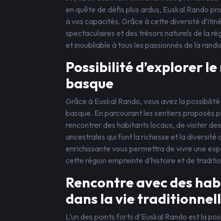
en quête de défis plus ardus, Euskal Rando pr
à vos capacités. Grâce à cette diversité d’iti
spectaculaires et des trésors naturels de la ré
et inoubliable à tous les passionnés de la rand
Possibilité d’explorer le
basque
Grâce à Euskal Rando, vous avez la possibilité 
basque. En parcourant les sentiers proposés pa
rencontrer des habitants locaux, de visiter des 
ancestrales qui font la richesse et la diversité
enrichissante vous permettra de vivre une ex
cette région empreinte d’histoire et de traditi
Rencontre avec des hab
dans la vie traditionnel
L’un des points forts d’Euskal Rando est la pos