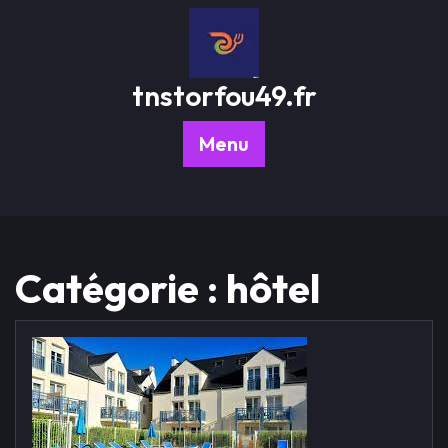
Passer
au
contenu
tnstorfou49.fr
Menu
Catégorie :
hôtel