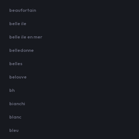
beaufortain
belle ile
belle ile en mer
belledonne
belles
belouve
bh
bianchi
blanc
bleu