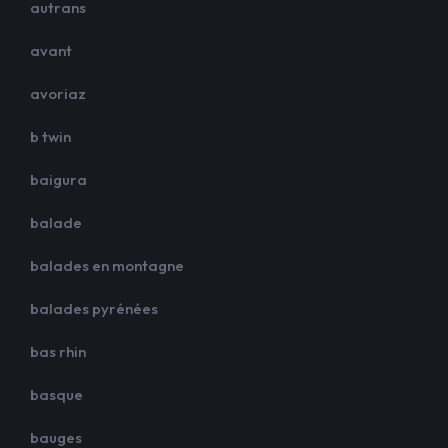
autrans
avant
avoriaz
b twin
baigura
balade
balades en montagne
balades pyrénées
bas rhin
basque
bauges