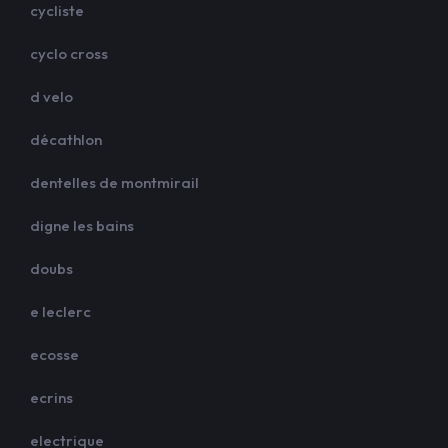
cycliste
cyclo cross
d velo
décathlon
dentelles de montmirail
digne les bains
doubs
e leclerc
ecosse
ecrins
electrique