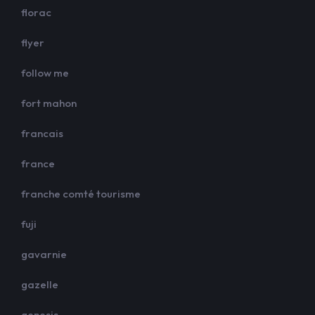
florac
flyer
follow me
fort mahon
francais
france
franche comté tourisme
fuji
gavarnie
gazelle
genesis