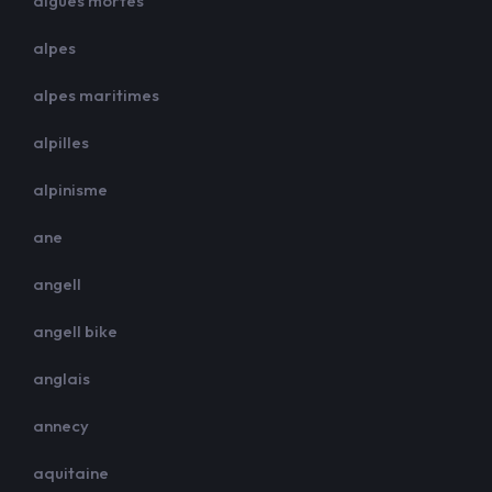
aigues mortes
alpes
alpes maritimes
alpilles
alpinisme
ane
angell
angell bike
anglais
annecy
aquitaine