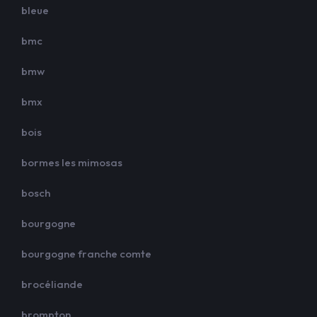
bleue
bmc
bmw
bmx
bois
bormes les mimosas
bosch
bourgogne
bourgogne franche comte
brocéliande
brompton