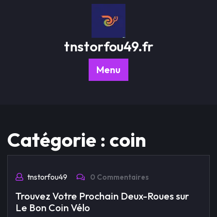
Passer
au
contenu
tnstorfou49.fr
Menu
Catégorie :
coin
tnstorfou49
0 Commentaires
Trouvez Votre Prochain Deux-Roues sur
Le Bon Coin Vélo