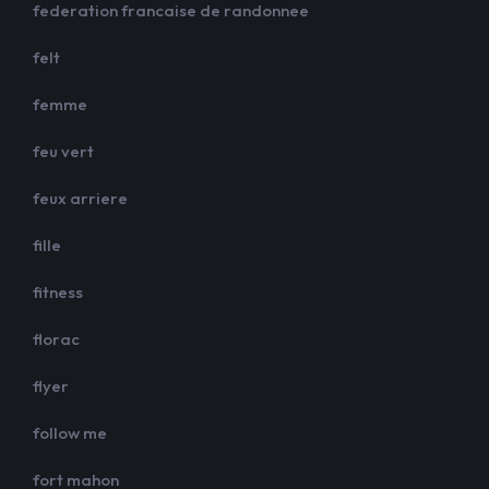
federation francaise de randonnee
felt
femme
feu vert
feux arriere
fille
fitness
florac
flyer
follow me
fort mahon