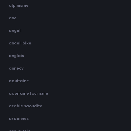
alpinisme
ane
angell
angell bike
anglais
annecy
aquitaine
aquitaine tourisme
arabie saoudite
ardennes
argus velo