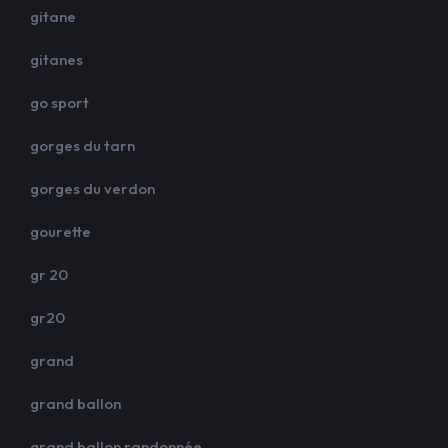
gitane
gitanes
go sport
gorges du tarn
gorges du verdon
gourette
gr 20
gr20
grand
grand ballon
grand ballon randonnée