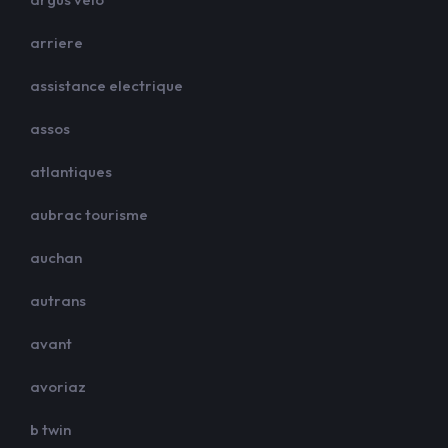
arriere
assistance electrique
assos
atlantiques
aubrac tourisme
auchan
autrans
avant
avoriaz
b twin