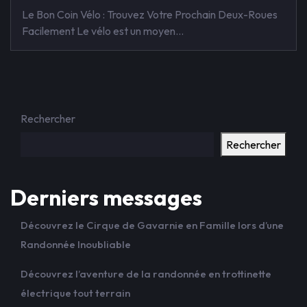
Le Bon Coin Vélo : Trouvez Votre Prochain Deux-Roues
Facilement Le vélo est un moyen…
Rechercher
Rechercher
Derniers messages
Découvrez le Cirque de Gavarnie en Famille lors d’une
Randonnée Inoubliable
Découvrez l’aventure de la randonnée en trottinette
électrique tout terrain