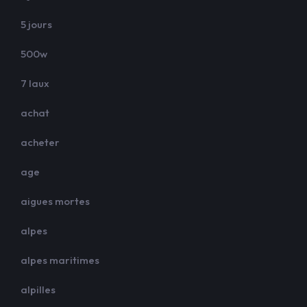
5 jours
500w
7 laux
achat
acheter
age
aigues mortes
alpes
alpes maritimes
alpilles