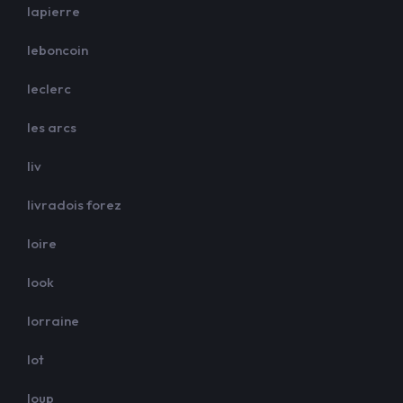
lapierre
leboncoin
leclerc
les arcs
liv
livradois forez
loire
look
lorraine
lot
loup