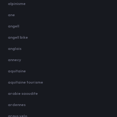
alpinisme
ane
angell
angell bike
anglais
annecy
aquitaine
aquitaine tourisme
arabie saoudite
ardennes
argus velo