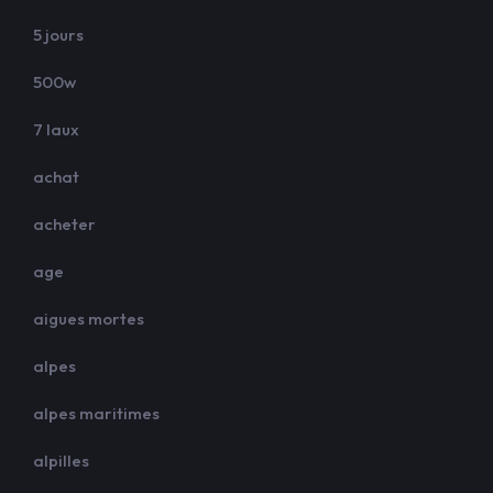
5 jours
500w
7 laux
achat
acheter
age
aigues mortes
alpes
alpes maritimes
alpilles