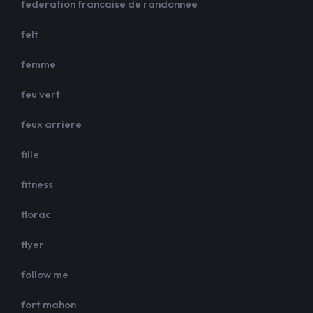
federation francaise de randonnee
felt
femme
feu vert
feux arriere
fille
fitness
florac
flyer
follow me
fort mahon