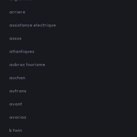
arriere
assistance electrique
assos
atlantiques
aubrac tourisme
auchan
autrans
avant
avoriaz
b twin