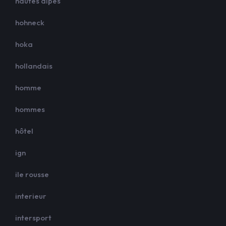
hautes alpes
hohneck
hoka
hollandais
homme
hommes
hôtel
ign
ile rousse
interieur
intersport