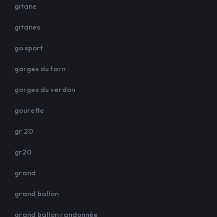
gitane
gitanes
go sport
gorges du tarn
gorges du verdon
gourette
gr 20
gr20
grand
grand ballon
grand ballon randonnée