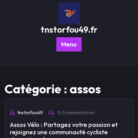
Passer
au
contenu
tnstorfou49.fr
Menu
Catégorie :
assos
tnstorfou49
0 Commentaires
Assos Vélo : Partagez votre passion et
rejoignez une communauté cycliste