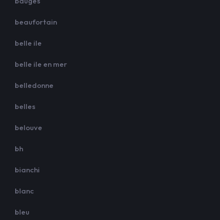
bauges
beaufortain
belle ile
belle ile en mer
belledonne
belles
belouve
bh
bianchi
blanc
bleu