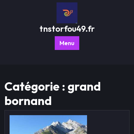
Passer
au
contenu
tnstorfou49.fr
Menu
Catégorie :
grand
bornand