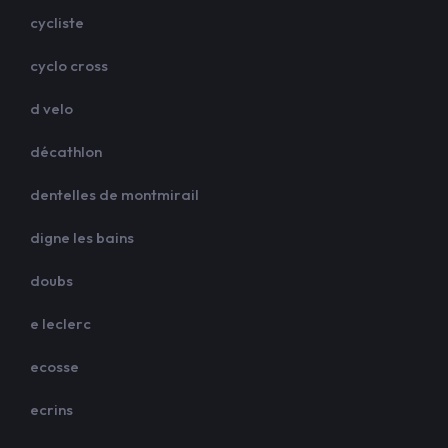
cycliste
cyclo cross
d velo
décathlon
dentelles de montmirail
digne les bains
doubs
e leclerc
ecosse
ecrins