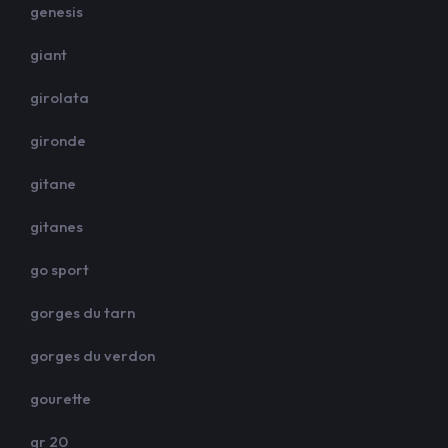
genesis
giant
girolata
gironde
gitane
gitanes
go sport
gorges du tarn
gorges du verdon
gourette
gr 20