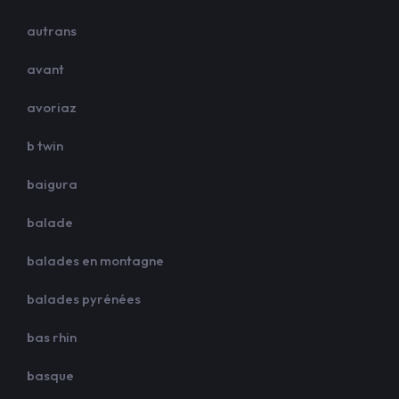
autrans
avant
avoriaz
b twin
baigura
balade
balades en montagne
balades pyrénées
bas rhin
basque