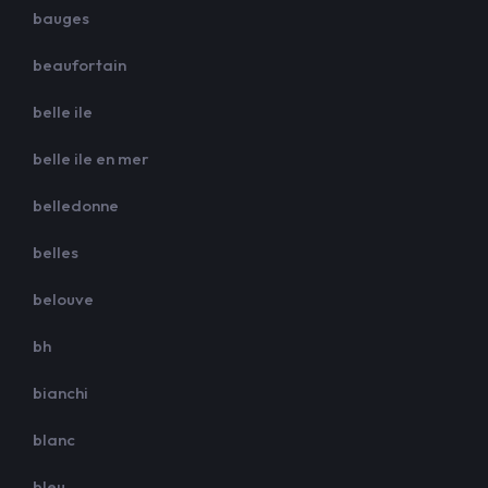
bauges
beaufortain
belle ile
belle ile en mer
belledonne
belles
belouve
bh
bianchi
blanc
bleu