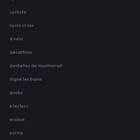
cycliste
cyclo cross
d velo
décathlon
dentelles de montmirail
digne les bains
doubs
e leclerc
ecosse
ecrins