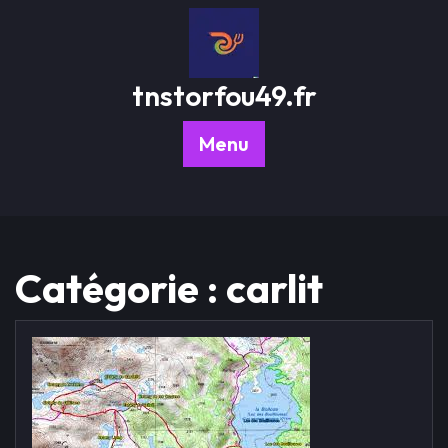
Passer
au
contenu
tnstorfou49.fr
Menu
Catégorie :
carlit