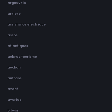
argus velo
arriere
assistance electrique
assos
atlantiques
aubrac tourisme
auchan
autrans
avant
avoriaz
b twin