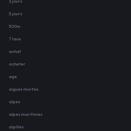
3 jours
5 jours
500w
7 laux
achat
acheter
age
aigues mortes
alpes
alpes maritimes
alpilles