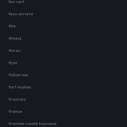
feu vert
feux arriere
fille
fitness
florac
flyer
follow me
fort mahon
francais
france
franche comté tourisme