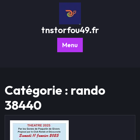
Passer
au
contenu
tnstorfou49.fr
Menu
Catégorie :
rando
38440