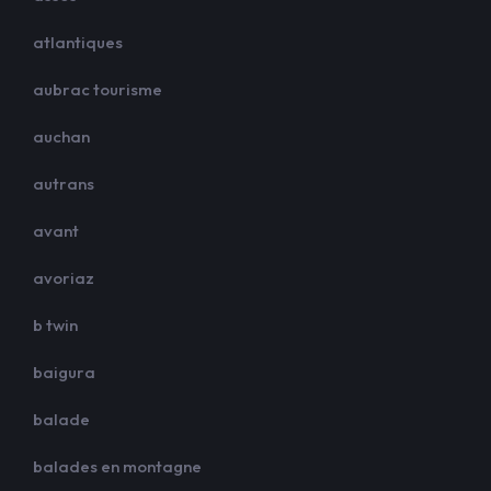
atlantiques
aubrac tourisme
auchan
autrans
avant
avoriaz
b twin
baigura
balade
balades en montagne