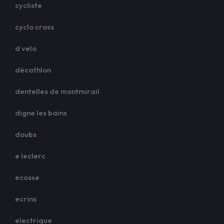
cycliste
cyclo cross
d velo
décathlon
dentelles de montmirail
digne les bains
doubs
e leclerc
ecosse
ecrins
electrique