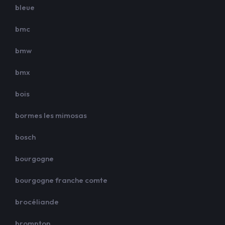
bleue
bmc
bmw
bmx
bois
bormes les mimosas
bosch
bourgogne
bourgogne franche comte
brocéliande
brompton