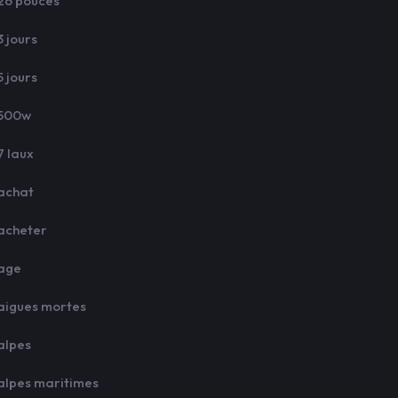
26 pouces
3 jours
5 jours
500w
7 laux
achat
acheter
age
aigues mortes
alpes
alpes maritimes