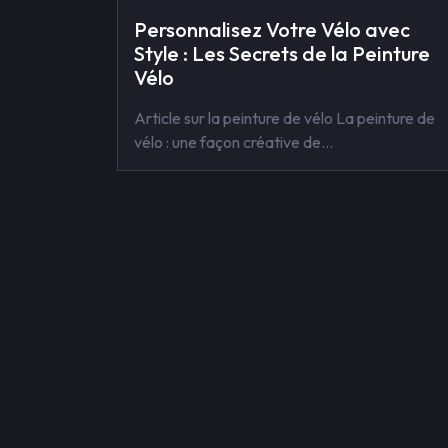
Personnalisez Votre Vélo avec
Style : Les Secrets de la Peinture
Vélo
Article sur la peinture de vélo La peinture de
vélo : une façon créative de…