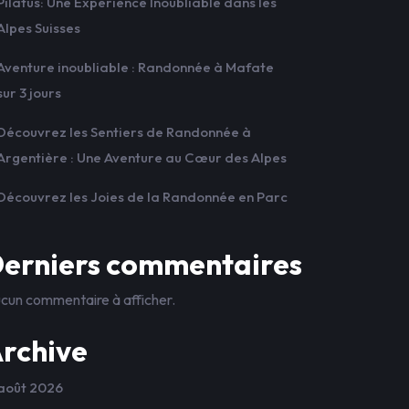
Pilatus: Une Expérience Inoubliable dans les
Alpes Suisses
Aventure inoubliable : Randonnée à Mafate
sur 3 jours
Découvrez les Sentiers de Randonnée à
Argentière : Une Aventure au Cœur des Alpes
Découvrez les Joies de la Randonnée en Parc
erniers commentaires
cun commentaire à afficher.
rchive
août 2026