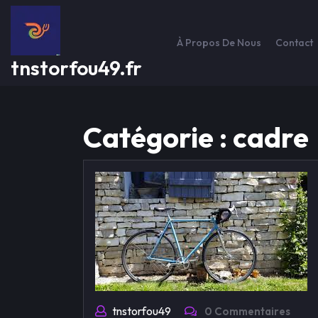
Passer
au
contenu
À Propos De Nous
Contact
tnstorfou49.fr
Catégorie :
cadre
tnstorfou49
0 Commentaires