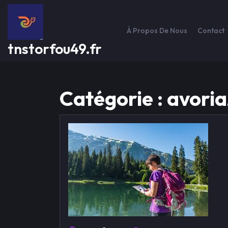
Passer
au
contenu
À Propos De Nous
Contact
tnstorfou49.fr
Catégorie :
avoria