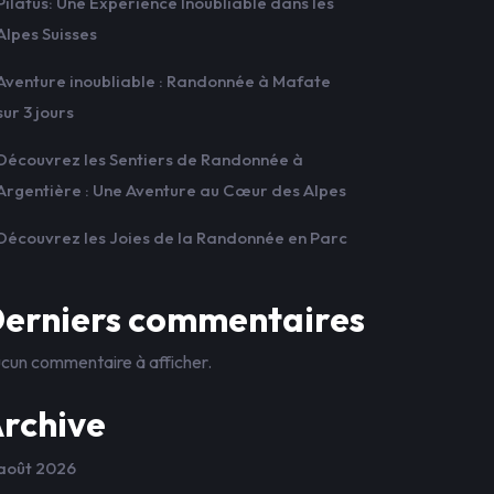
Pilatus: Une Expérience Inoubliable dans les
Alpes Suisses
Aventure inoubliable : Randonnée à Mafate
sur 3 jours
Découvrez les Sentiers de Randonnée à
Argentière : Une Aventure au Cœur des Alpes
Découvrez les Joies de la Randonnée en Parc
erniers commentaires
cun commentaire à afficher.
rchive
août 2026