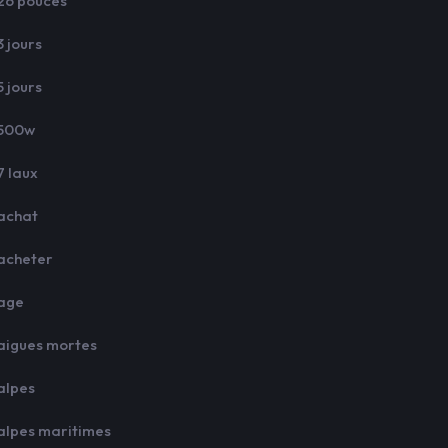
26 pouces
3 jours
5 jours
500w
7 laux
achat
acheter
age
aigues mortes
alpes
alpes maritimes