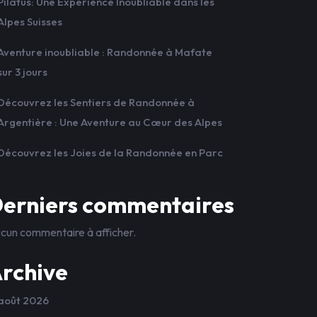
Pilatus: Une Expérience Inoubliable dans les
Alpes Suisses
Aventure inoubliable : Randonnée à Mafate
sur 3 jours
Découvrez les Sentiers de Randonnée à
Argentière : Une Aventure au Cœur des Alpes
Découvrez les Joies de la Randonnée en Parc
erniers commentaires
cun commentaire à afficher.
rchive
août 2026