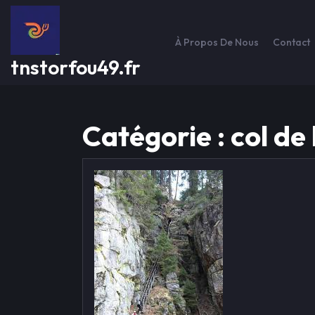
Passer
au
contenu
À Propos De Nous
Contact
tnstorfou49.fr
Catégorie :
col de