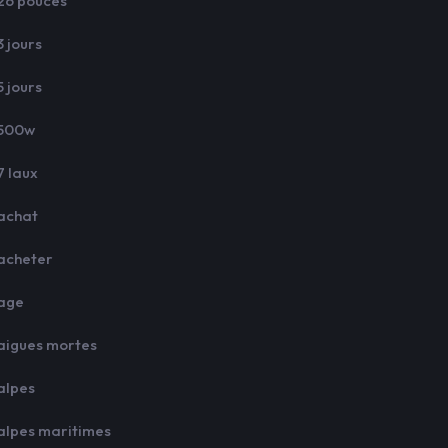
26 pouces
3 jours
5 jours
500w
7 laux
achat
acheter
age
aigues mortes
alpes
alpes maritimes