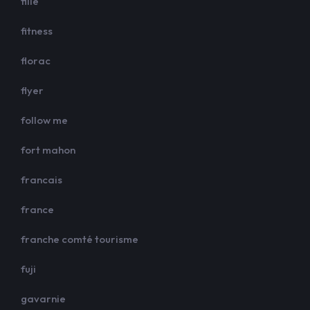
fille
fitness
florac
flyer
follow me
fort mahon
francais
france
franche comté tourisme
fuji
gavarnie