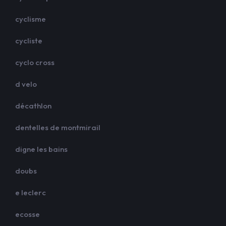
cyclisme
cycliste
cyclo cross
d velo
décathlon
dentelles de montmirail
digne les bains
doubs
e leclerc
ecosse