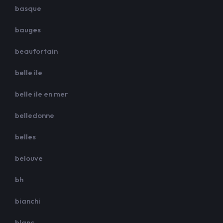
basque
bauges
beaufortain
belle ile
belle ile en mer
belledonne
belles
belouve
bh
bianchi
blanc