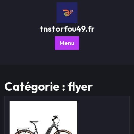
Passer
au
contenu
tnstorfou49.fr
Menu
Catégorie :
flyer