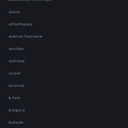
assos
atlantiques
aubrac tourisme
auchan
autrans
avant
avoriaz
b twin
baigura
balade