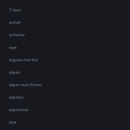
7 laux
achat
acheter
age
aigues mortes
alpes
alpes maritimes
alpilles
alpinisme
ane