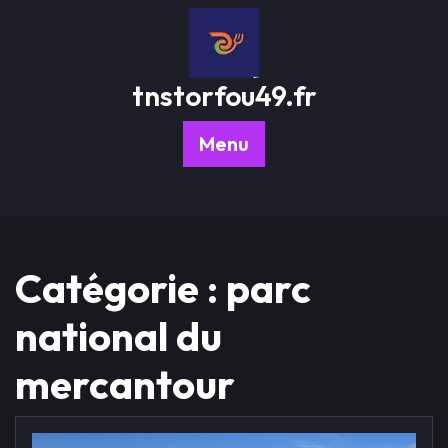
Passer
au
contenu
tnstorfou49.fr
Menu
Catégorie :
parc
national du
mercantour