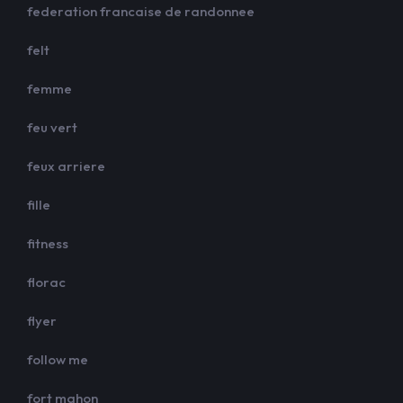
federation francaise de randonnee
felt
femme
feu vert
feux arriere
fille
fitness
florac
flyer
follow me
fort mahon