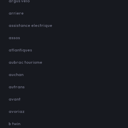
argus velo
arriere
assistance electrique
assos
atlantiques
aubrac tourisme
auchan
autrans
avant
avoriaz
b twin