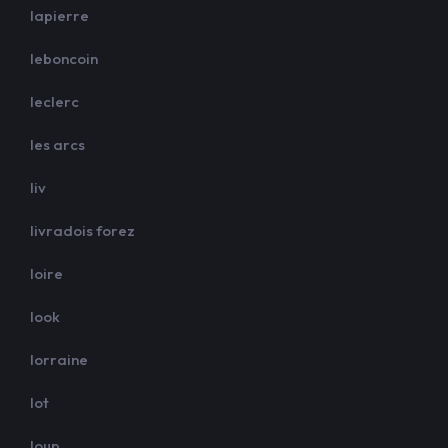
lapierre
leboncoin
leclerc
les arcs
liv
livradois forez
loire
look
lorraine
lot
loup