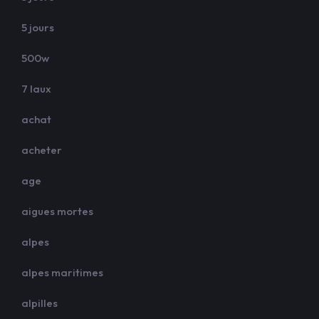
5 jours
500w
7 laux
achat
acheter
age
aigues mortes
alpes
alpes maritimes
alpilles