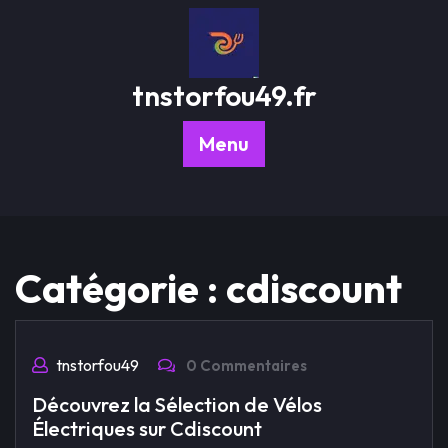
Passer
au
contenu
tnstorfou49.fr
Menu
Catégorie :
cdiscount
tnstorfou49
0 Commentaires
Découvrez la Sélection de Vélos
Électriques sur Cdiscount