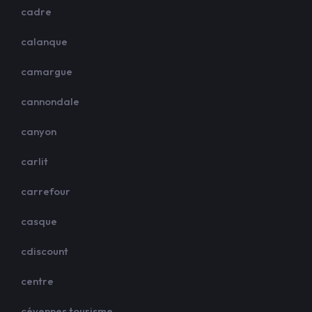
cadre
calanque
camargue
cannondale
canyon
carlit
carrefour
casque
cdiscount
centre
cévennes tourisme