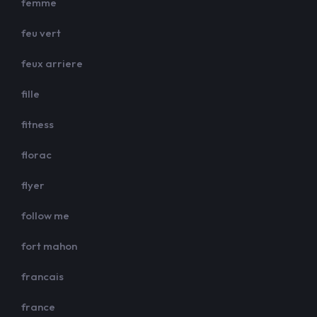
femme
feu vert
feux arriere
fille
fitness
florac
flyer
follow me
fort mahon
francais
france