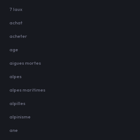
7 laux
achat
acheter
age
aigues mortes
alpes
alpes maritimes
alpilles
alpinisme
ane