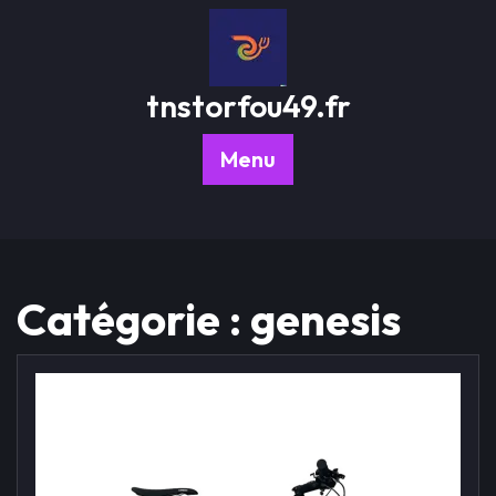
Passer
au
contenu
tnstorfou49.fr
Menu
Catégorie :
genesis