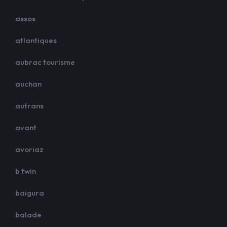
assos
atlantiques
aubrac tourisme
auchan
autrans
avant
avoriaz
b twin
baigura
balade