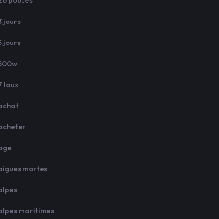
26 pouces
3 jours
5 jours
500w
7 laux
achat
acheter
age
aigues mortes
alpes
alpes maritimes