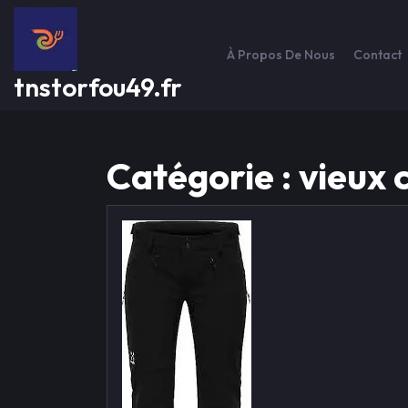
Passer
au
contenu
À Propos De Nous
Contact
tnstorfou49.fr
Catégorie :
vieux