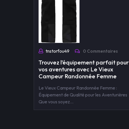
tnstorfou49
0 Commentaires
Trouvez l’équipement parfait pour
vos aventures avec Le Vieux
Campeur Randonnée Femme
Le Vieux Campeur Randonnée Femme :
Équipement de Qualité pour les Aventurières
Que vous soyez…