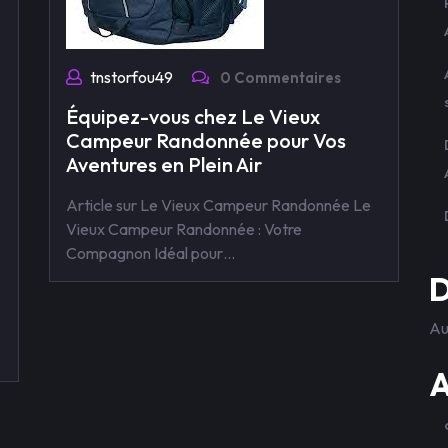
tnstorfou49
0 Commentaires
Équipez-vous chez Le Vieux
Campeur Randonnée pour Vos
Aventures en Plein Air
Article sur Le Vieux Campeur Randonnée Le
Vieux Campeur Randonnée : Votre
Compagnon Idéal pour…
D
Au
A