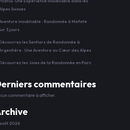
Pilatus: Une Expérience Inoubliable dans les
Alpes Suisses
Aventure inoubliable : Randonnée à Mafate
sur 3 jours
Découvrez les Sentiers de Randonnée à
Argentière : Une Aventure au Cœur des Alpes
Découvrez les Joies de la Randonnée en Parc
erniers commentaires
cun commentaire à afficher.
rchive
août 2026