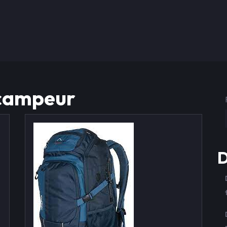
 campeur
D