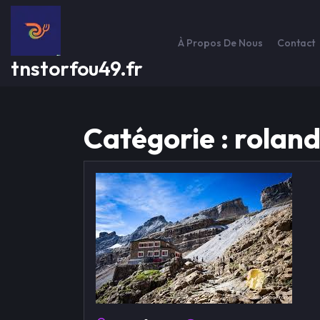
Passer
au
contenu
À Propos De Nous
Contact
tnstorfou49.fr
Catégorie :
rolan