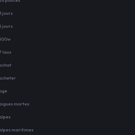
26 pouces
3 jours
5 jours
500w
7 laux
achat
acheter
age
aigues mortes
alpes
alpes maritimes