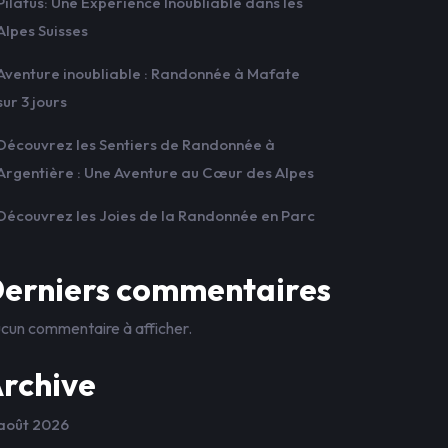
Pilatus: Une Expérience Inoubliable dans les
Alpes Suisses
Aventure inoubliable : Randonnée à Mafate
sur 3 jours
Découvrez les Sentiers de Randonnée à
Argentière : Une Aventure au Cœur des Alpes
Découvrez les Joies de la Randonnée en Parc
erniers commentaires
cun commentaire à afficher.
rchive
août 2026