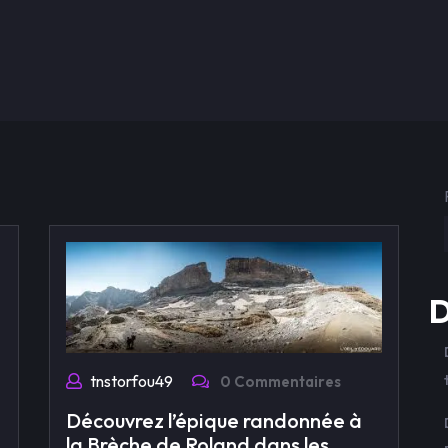
d
D
tnstorfou49
0 Commentaires
Découvrez l’épique randonnée à
la Brèche de Roland dans les