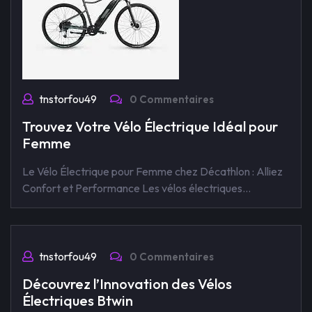
tnstorfou49
0 Commentaires
Trouvez Votre Vélo Électrique Idéal pour
Femme
Le Vélo Électrique pour Femme chez Décathlon : Alliez
Confort et Performance Les vélos électriques…
tnstorfou49
0 Commentaires
Découvrez l’Innovation des Vélos
Électriques Btwin