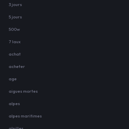
3 jours
5 jours
500w
7 laux
achat
acheter
age
aigues mortes
alpes
alpes maritimes
alpilles