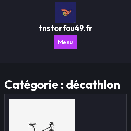
Passer
au
contenu
tnstorfou49.fr
Menu
Catégorie :
décathlon