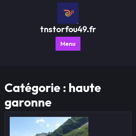
Passer
au
contenu
tnstorfou49.fr
Menu
Catégorie :
haute
garonne