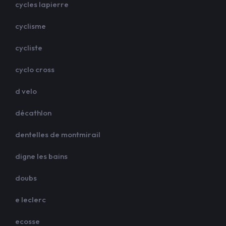
cycles lapierre
cyclisme
cycliste
cyclo cross
d velo
décathlon
dentelles de montmirail
digne les bains
doubs
e leclerc
ecosse