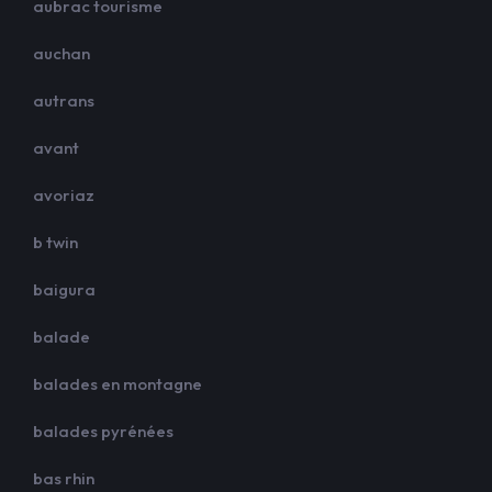
aubrac tourisme
auchan
autrans
avant
avoriaz
b twin
baigura
balade
balades en montagne
balades pyrénées
bas rhin