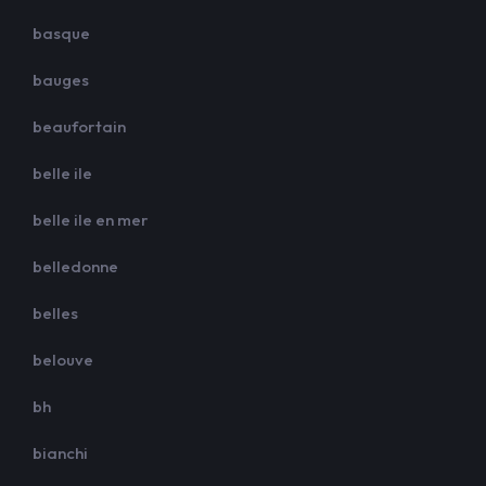
basque
bauges
beaufortain
belle ile
belle ile en mer
belledonne
belles
belouve
bh
bianchi