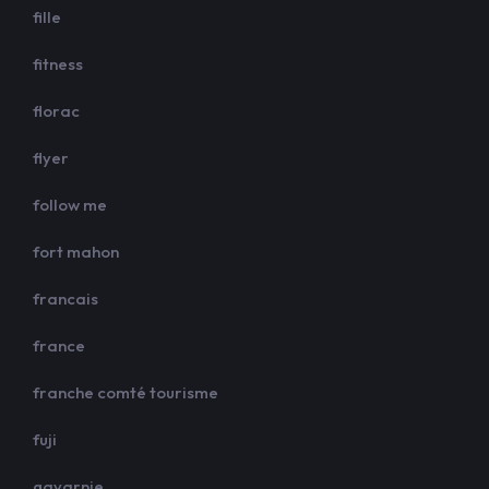
fille
fitness
florac
flyer
follow me
fort mahon
francais
france
franche comté tourisme
fuji
gavarnie