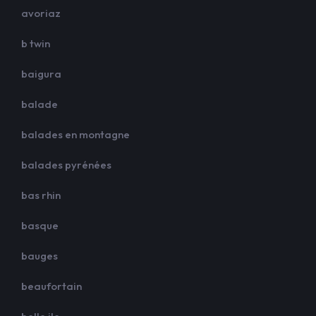
avoriaz
b twin
baigura
balade
balades en montagne
balades pyrénées
bas rhin
basque
bauges
beaufortain