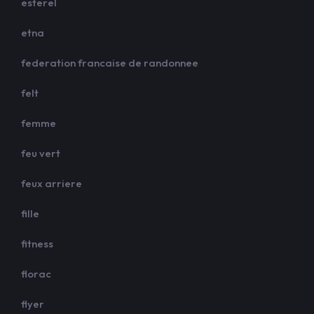
esterel
etna
federation francaise de randonnee
felt
femme
feu vert
feux arriere
fille
fitness
florac
flyer