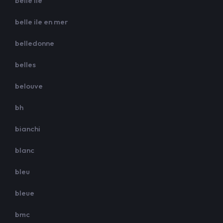
belle ile
belle ile en mer
belledonne
belles
belouve
bh
bianchi
blanc
bleu
bleue
bmc