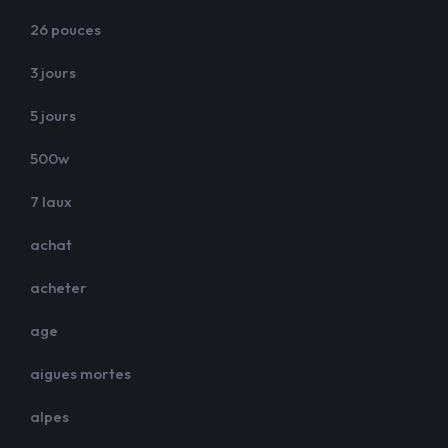
26 pouces
3 jours
5 jours
500w
7 laux
achat
acheter
age
aigues mortes
alpes