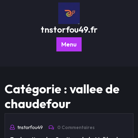
Passer
au
contenu
tnstorfou49.fr
Menu
Catégorie :
vallee de
chaudefour
tnstorfou49
0 Commentaires