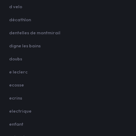
d velo
décathlon
dentelles de montmirail
digne les bains
doubs
e leclerc
ecosse
ecrins
electrique
enfant