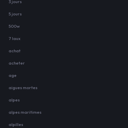
3 jours
5 jours
500w
7 laux
achat
acheter
age
aigues mortes
alpes
alpes maritimes
alpilles