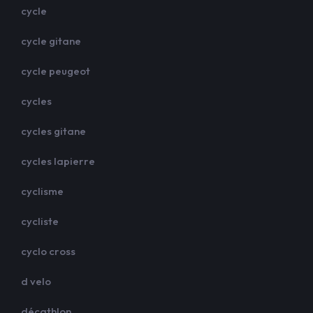
cycle
cycle gitane
cycle peugeot
cycles
cycles gitane
cycles lapierre
cyclisme
cycliste
cyclo cross
d velo
décathlon