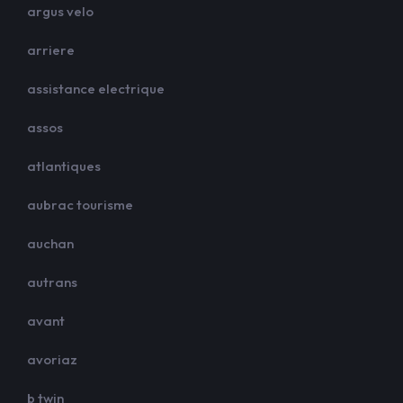
argus velo
arriere
assistance electrique
assos
atlantiques
aubrac tourisme
auchan
autrans
avant
avoriaz
b twin