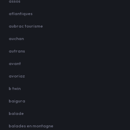
assos
atlantiques
aubrac tourisme
auchan
autrans
avant
avoriaz
b twin
baigura
balade
balades en montagne