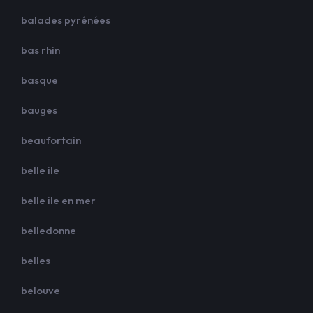
balades pyrénées
bas rhin
basque
bauges
beaufortain
belle ile
belle ile en mer
belledonne
belles
belouve