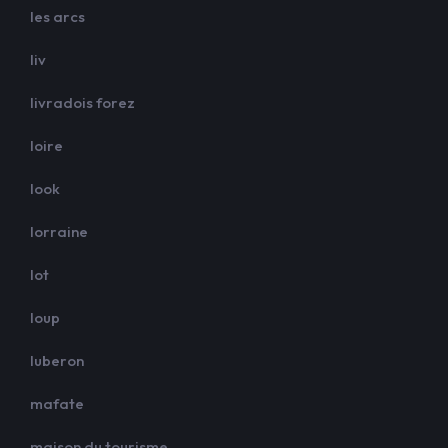
les arcs
liv
livradois forez
loire
look
lorraine
lot
loup
luberon
mafate
maison du tourisme