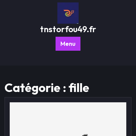
Passer
au
contenu
tnstorfou49.fr
Menu
Catégorie :
fille