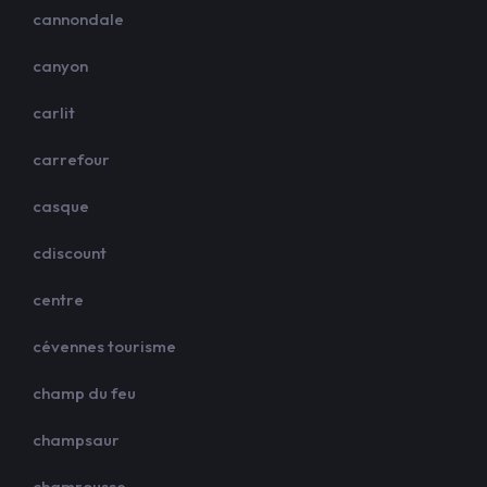
cannondale
canyon
carlit
carrefour
casque
cdiscount
centre
cévennes tourisme
champ du feu
champsaur
chamrousse