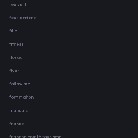
feu vert
feux arriere
fille
fitness
florac
flyer
follow me
fort mahon
francais
france
franche comté tourisme