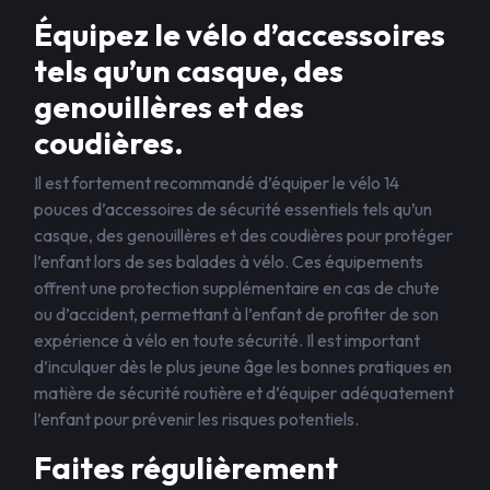
Équipez le vélo d’accessoires
tels qu’un casque, des
genouillères et des
coudières.
Il est fortement recommandé d’équiper le vélo 14
pouces d’accessoires de sécurité essentiels tels qu’un
casque, des genouillères et des coudières pour protéger
l’enfant lors de ses balades à vélo. Ces équipements
offrent une protection supplémentaire en cas de chute
ou d’accident, permettant à l’enfant de profiter de son
expérience à vélo en toute sécurité. Il est important
d’inculquer dès le plus jeune âge les bonnes pratiques en
matière de sécurité routière et d’équiper adéquatement
l’enfant pour prévenir les risques potentiels.
Faites régulièrement