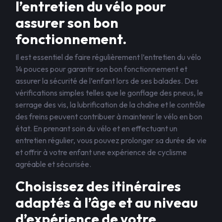
l’entretien du vélo pour
assurer son bon
fonctionnement.
Il est essentiel de faire régulièrement l’entretien du vélo
14 pouces pour garantir son bon fonctionnement et
assurer la sécurité de l’enfant lors de ses balades. Des
vérifications simples telles que le gonflage des pneus, le
serrage des vis, la lubrification de la chaîne et le contrôle
des freins peuvent contribuer à maintenir le vélo en bon
état. En prenant soin du vélo et en effectuant un
entretien régulier, vous pouvez prolonger sa durée de vie
et offrir à votre enfant une expérience de cyclisme
agréable et sécurisée.
Choisissez des itinéraires
adaptés à l’âge et au niveau
d’expérience de votre