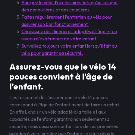
Équipez le vélo d’accessoires tels qu’un casque,
des genouillères et des coudières.
Faites régulièrement l’entretien du vélo pour
assurer son bon fonctionnement.
Choisissez des itinéraires adaptés à l’âge et au
niveau d’expérience de votre enfant.
Surveillez toujours votre enfant lorsqu’il fait du
vélo pour garantir sa sécurité.
Assurez-vous que le vélo 14
pouces convient à l’âge de
l’enfant.
Il est essentiel de s’assurer que le vélo 14 pouces
correspond à l’âge de l’enfant avant de faire un achat.
En effet, choisir un vélo adapté à la taille et aux
capacités de l’enfant garantira non seulement sa
sécurité, mais aussi son confort lors de ses premières
balades à vélo. Vérifiez que l’enfant se situe dans la