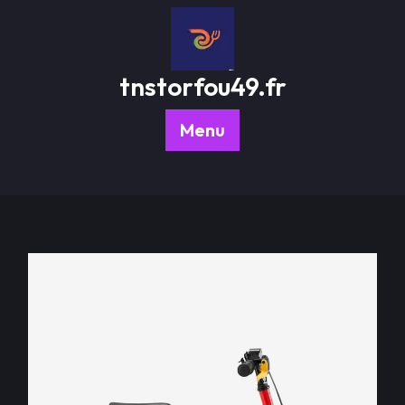
Passer
au
contenu
tnstorfou49.fr
Menu