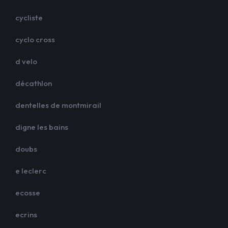
cycliste
cyclo cross
d velo
décathlon
dentelles de montmirail
digne les bains
doubs
e leclerc
ecosse
ecrins