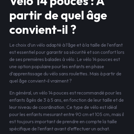
Vélo 14 pouces : À
partir de quel âge
convient-il ?
Le choix d’un vélo adapté à l’âge et à la taille de l’enfant
est essentiel pour garantir sa sécurité et son confort lors
de ses premières balades à vélo. Le vélo 14 pouces est
une option populaire pour les enfants en phase
d’apprentissage du vélo sans roulettes. Mais à partir de
quel âge convient-il vraiment ?
En général, un vélo 14 pouces est recommandé pour les
enfants âgés de 3 à 5 ans, en fonction de leur taille et de
leur niveau de coordination. Ce type de vélo est idéal
pour les enfants mesurant entre 90 cm et 105 cm, mais il
est toujours important de prendre en compte la taille
spécifique de l’enfant avant d’effectuer un achat.