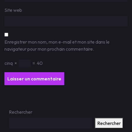
Site web
Enregistrer mon nom, mon e-mail et mon site dans le
navigateur pour mon prochain commentaire.
cinq
×
=
40
Rechercher
Rechercher