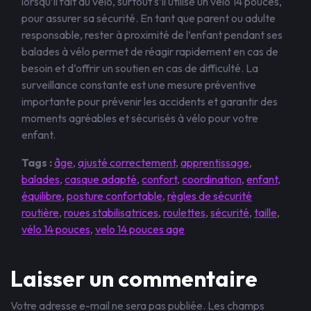
lorsqu’il fait du vélo, surtout s’il utilise un vélo 14 pouces,
pour assurer sa sécurité. En tant que parent ou adulte
responsable, rester à proximité de l’enfant pendant ses
balades à vélo permet de réagir rapidement en cas de
besoin et d’offrir un soutien en cas de difficulté. La
surveillance constante est une mesure préventive
importante pour prévenir les accidents et garantir des
moments agréables et sécurisés à vélo pour votre
enfant.
Tags :
âge
,
ajusté correctement
,
apprentissage
,
balades
,
casque adapté
,
confort
,
coordination
,
enfant
,
équilibre
,
posture confortable
,
règles de sécurité
routière
,
roues stabilisatrices
,
roulettes
,
sécurité
,
taille
,
vélo 14 pouces
,
velo 14 pouces age
Laisser un commentaire
Votre adresse e-mail ne sera pas publiée.
Les champs