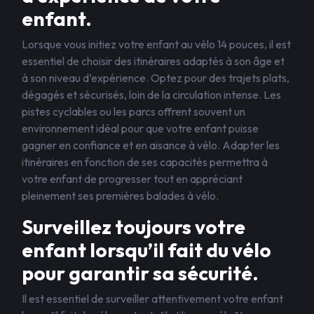
enfant.
Lorsque vous initiez votre enfant au vélo 14 pouces, il est
essentiel de choisir des itinéraires adaptés à son âge et
à son niveau d’expérience. Optez pour des trajets plats,
dégagés et sécurisés, loin de la circulation intense. Les
pistes cyclables ou les parcs offrent souvent un
environnement idéal pour que votre enfant puisse
gagner en confiance et en aisance à vélo. Adapter les
itinéraires en fonction de ses capacités permettra à
votre enfant de progresser tout en appréciant
pleinement ses premières balades à vélo.
Surveillez toujours votre
enfant lorsqu’il fait du vélo
pour garantir sa sécurité.
Il est essentiel de surveiller attentivement votre enfant