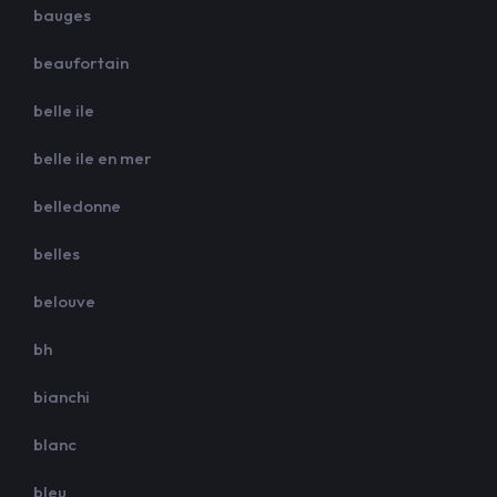
bauges
beaufortain
belle ile
belle ile en mer
belledonne
belles
belouve
bh
bianchi
blanc
bleu