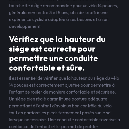
fourchette d’âge recommandée pour un vélo 14 pouces,
généralement entre 3 et 5 ans, afin de lui offrir une
expérience cycliste adaptée à ses besoins et à son
développement.
Vérifiez que la hauteur du
siège est correcte pour
permettre une conduite
confortable et sûre.
Il est essentiel de vérifier que la hauteur du siège du vélo
14 pouces est correctement ajustée pour permettre à
l’enfant de rouler de manière confortable et sécurisée.
Un siège bien réglé garantit une posture adéquate,
permettant à l’enfant d’avoir un bon contrôle du vélo
tout en gardant les pieds fermement posés sur le sol
lorsque nécessaire. Une conduite confortable favorise la
confiance de l’enfant et lui permet de profiter