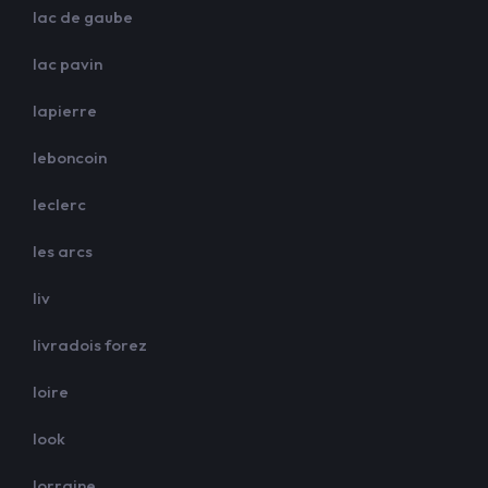
lac de gaube
lac pavin
lapierre
leboncoin
leclerc
les arcs
liv
livradois forez
loire
look
lorraine