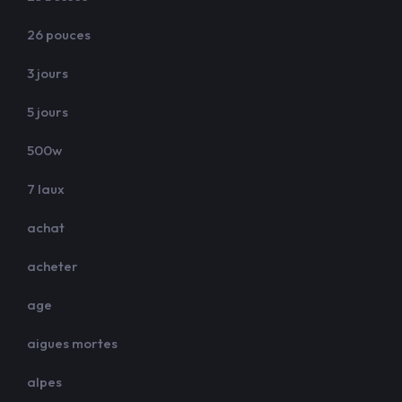
26 pouces
3 jours
5 jours
500w
7 laux
achat
acheter
age
aigues mortes
alpes