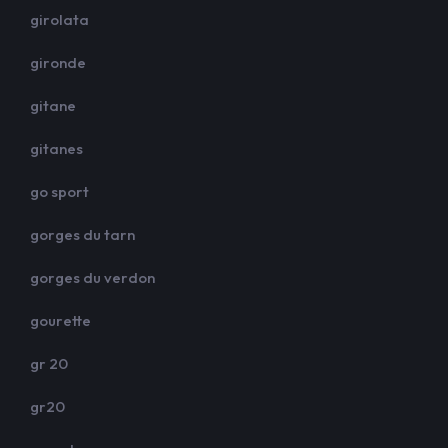
girolata
gironde
gitane
gitanes
go sport
gorges du tarn
gorges du verdon
gourette
gr 20
gr20