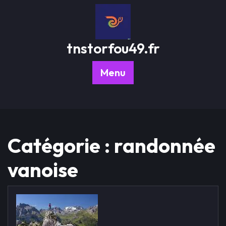
Passer
au
contenu
tnstorfou49.fr
Menu
Catégorie :
randonnée
vanoise