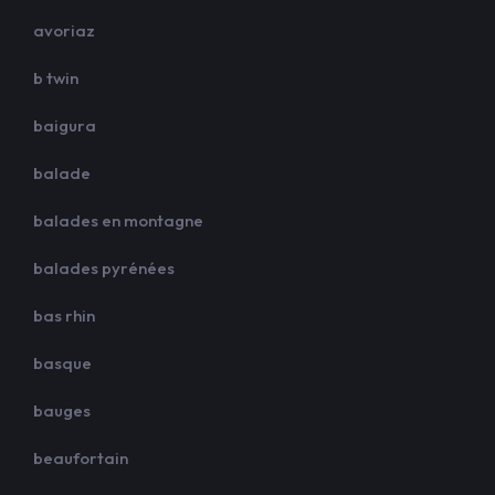
avoriaz
b twin
baigura
balade
balades en montagne
balades pyrénées
bas rhin
basque
bauges
beaufortain