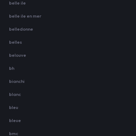
belle ile
belle ile en mer
belledonne
belles
belouve
bh
bianchi
blanc
bleu
bleue
bmc