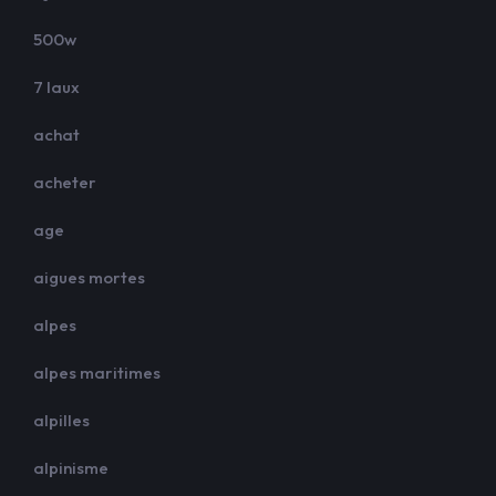
500w
7 laux
achat
acheter
age
aigues mortes
alpes
alpes maritimes
alpilles
alpinisme