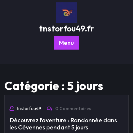
Passer
au
contenu
tnstorfou49.fr
Menu
Catégorie :
5 jours
tnstorfou49
0 Commentaires
Découvrez l’aventure : Randonnée dans
les Cévennes pendant 5 jours