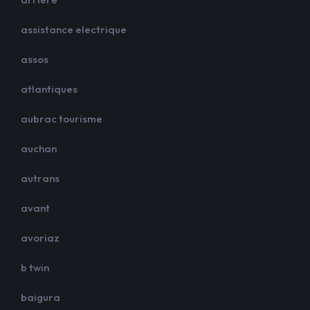
assistance electrique
assos
atlantiques
aubrac tourisme
auchan
autrans
avant
avoriaz
b twin
baigura