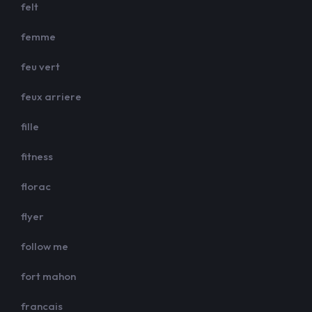
felt
femme
feu vert
feux arriere
fille
fitness
florac
flyer
follow me
fort mahon
francais