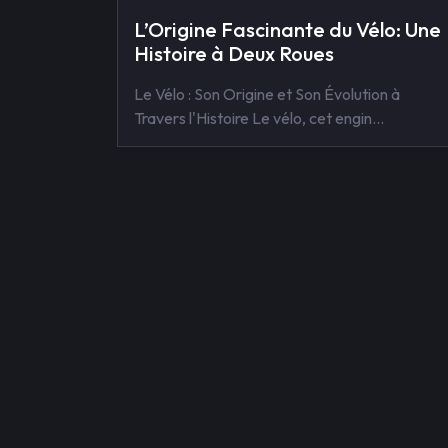
L’Origine Fascinante du Vélo: Une
Histoire à Deux Roues
Le Vélo : Son Origine et Son Évolution à
Travers l'Histoire Le vélo, cet engin…