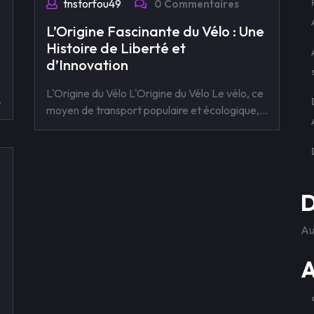
tnstorfou49
0 Commentaires
L’Origine Fascinante du Vélo : Une
Histoire de Liberté et
d’Innovation
L'Origine du Vélo L'Origine du Vélo Le vélo, ce
…
moyen de transport populaire et écologique,…
D
Au
A