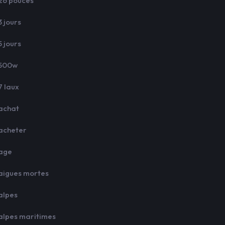
26 pouces
3 jours
5 jours
500w
7 laux
achat
acheter
age
aigues mortes
alpes
alpes maritimes