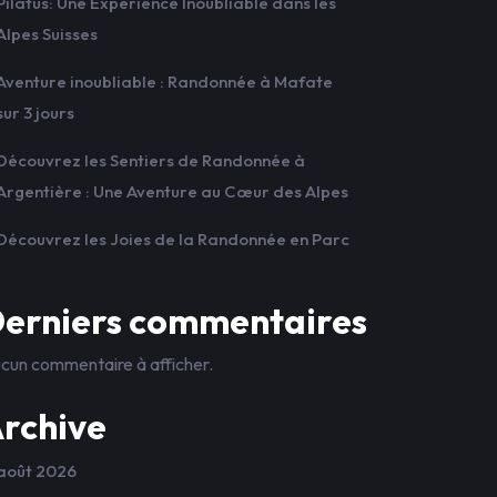
Pilatus: Une Expérience Inoubliable dans les
Alpes Suisses
Aventure inoubliable : Randonnée à Mafate
sur 3 jours
Découvrez les Sentiers de Randonnée à
Argentière : Une Aventure au Cœur des Alpes
Découvrez les Joies de la Randonnée en Parc
erniers commentaires
cun commentaire à afficher.
rchive
août 2026