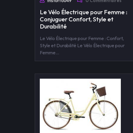
tnstorfou49
0 Commentaires
Le Vélo Électrique pour Femme :
Conjuguer Confort, Style et
Durabilité
Le Vélo Électrique pour Femme : Confort,
Style et Durabilité Le Vélo Électrique pour
Femme…