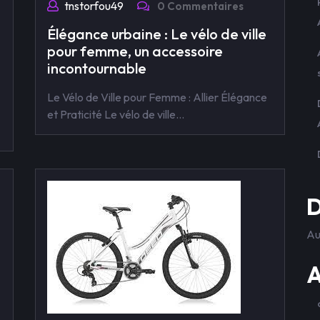
tnstorfou49
0 Commentaires
Élégance urbaine : Le vélo de ville
pour femme, un accessoire
incontournable
Le Vélo de Ville pour Femme : Allier Élégance
et Praticité Le vélo de ville…
D
Au
A