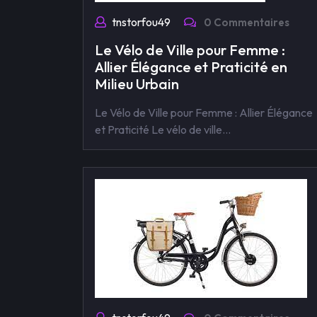
tnstorfou49
0 Commentaires
Le Vélo de Ville pour Femme :
Allier Élégance et Praticité en
Milieu Urbain
Le Vélo de Ville pour Femme : Allier Élégance
et Praticité Le vélo de ville…