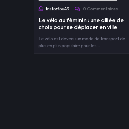
tnstorfou49
0 Commentaires
Le vélo au féminin : une alliée de
choix pour se déplacer en ville
Le vélo est devenu un mode de transport de
plus en plus populaire pour les…