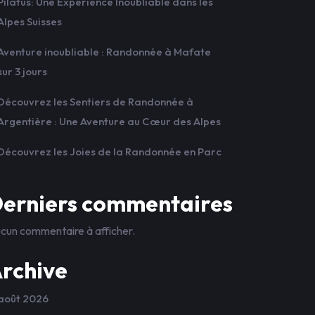
Pilatus: Une Expérience Inoubliable dans les
Alpes Suisses
Aventure inoubliable : Randonnée à Mafate
sur 3 jours
Découvrez les Sentiers de Randonnée à
Argentière : Une Aventure au Cœur des Alpes
Découvrez les Joies de la Randonnée en Parc
erniers commentaires
cun commentaire à afficher.
rchive
août 2026