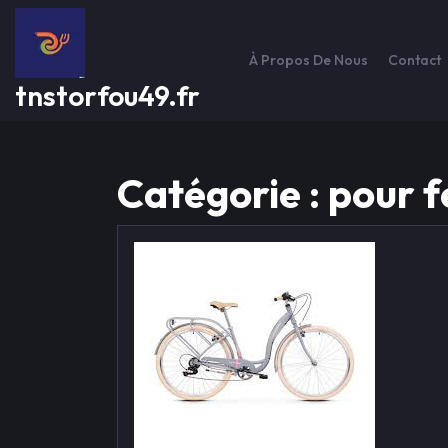
Passer
au
contenu
À Propos De Nous
Contact
tnstorfou49.fr
Catégorie :
pour 