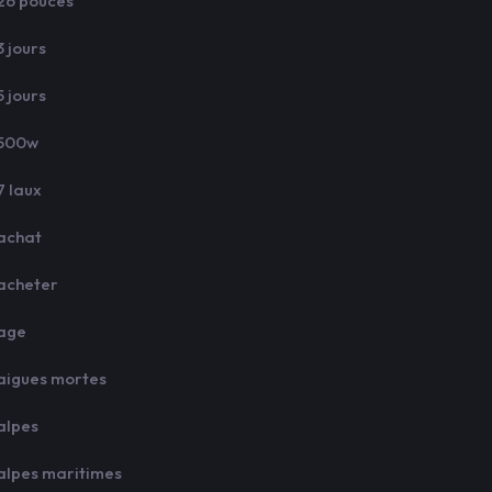
26 pouces
3 jours
5 jours
500w
7 laux
achat
acheter
age
aigues mortes
alpes
alpes maritimes