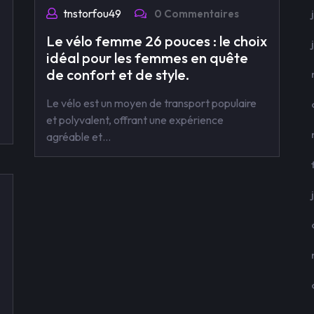
tnstorfou49
0 Commentaires
Le vélo femme 26 pouces : le choix
idéal pour les femmes en quête
de confort et de style.
Le vélo est un moyen de transport populaire
et polyvalent, offrant une expérience
agréable et…