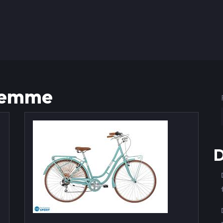
femme
D