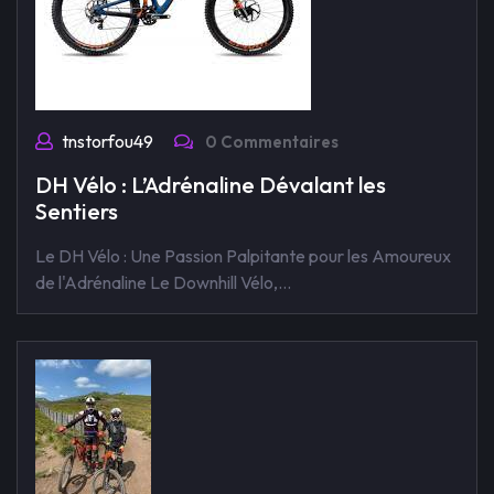
tnstorfou49
0 Commentaires
DH Vélo : L’Adrénaline Dévalant les
Sentiers
Le DH Vélo : Une Passion Palpitante pour les Amoureux
de l'Adrénaline Le Downhill Vélo,…