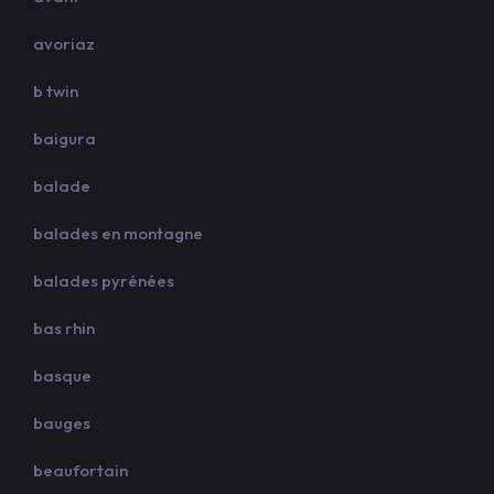
avoriaz
b twin
baigura
balade
balades en montagne
balades pyrénées
bas rhin
basque
bauges
beaufortain