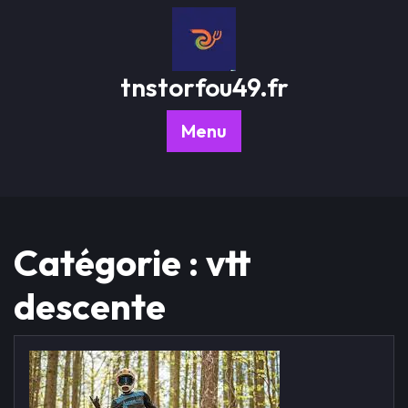
Passer
au
contenu
tnstorfou49.fr
Menu
Catégorie :
vtt
descente