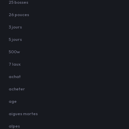
25 bosses
26 pouces
3 jours
5 jours
500w
7 laux
achat
acheter
age
aigues mortes
alpes