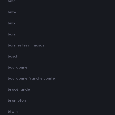
bmc
bmw
bmx
bois
bormes les mimosas
bosch
bourgogne
bourgogne franche comte
brocéliande
brompton
btwin