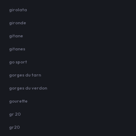
girolata
gironde
gitane
gitanes
go sport
gorges du tarn
gorges du verdon
gourette
gr 20
gr20