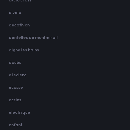
d velo
décathlon
dentelles de montmirail
digne les bains
doubs
e leclerc
ecosse
ecrins
electrique
enfant