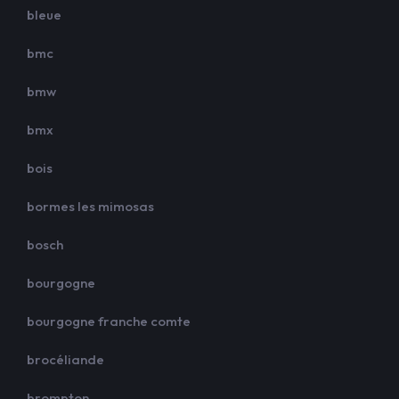
bleue
bmc
bmw
bmx
bois
bormes les mimosas
bosch
bourgogne
bourgogne franche comte
brocéliande
brompton