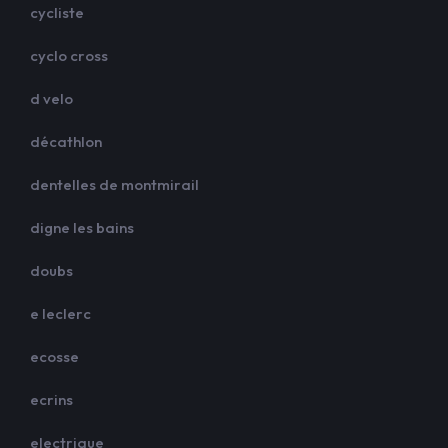
cycliste
cyclo cross
d velo
décathlon
dentelles de montmirail
digne les bains
doubs
e leclerc
ecosse
ecrins
electrique