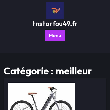
Passer
au
contenu
tnstorfou49.fr
Menu
Catégorie :
meilleur