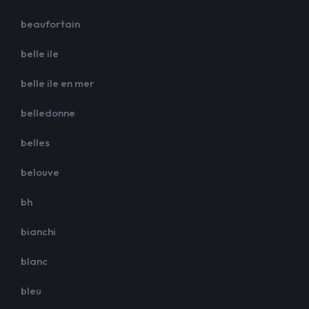
beaufortain
belle ile
belle ile en mer
belledonne
belles
belouve
bh
bianchi
blanc
bleu