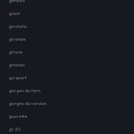
genesis
giant
girolata
gironde
gitane
gitanes
go sport
gorges du tarn
gorges du verdon
gourette
gr 20