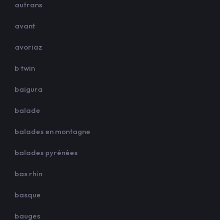
autrans
avant
avoriaz
b twin
baigura
balade
balades en montagne
balades pyrénées
bas rhin
basque
bauges