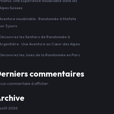
Pilatus: Une Expérience Inoubliable dans les
Alpes Suisses
Aventure inoubliable : Randonnée à Mafate
sur 3 jours
Découvrez les Sentiers de Randonnée à
Argentière : Une Aventure au Cœur des Alpes
Découvrez les Joies de la Randonnée en Parc
erniers commentaires
cun commentaire à afficher.
rchive
août 2026