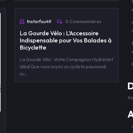
tnstorfou49
0 Commentaires
La Gourde Vélo : L’Accessoire
Indispensable pour Vos Balades à
Bicyclette
La Gourde Vélo : Votre Compagnon Hydratant
Idéal Que vous soyez un cycliste passionné
ou…
D
Au
A