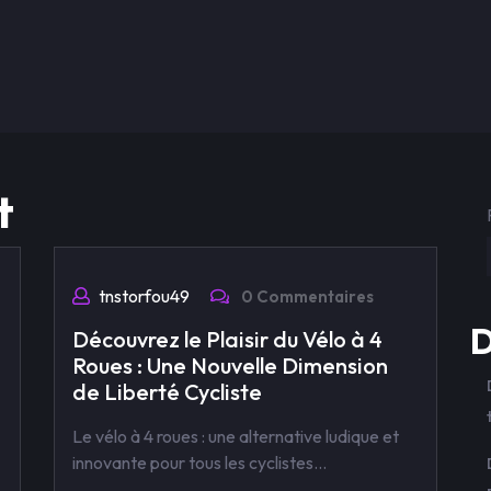
t
tnstorfou49
0 Commentaires
D
Découvrez le Plaisir du Vélo à 4
Roues : Une Nouvelle Dimension
de Liberté Cycliste
Le vélo à 4 roues : une alternative ludique et
innovante pour tous les cyclistes…