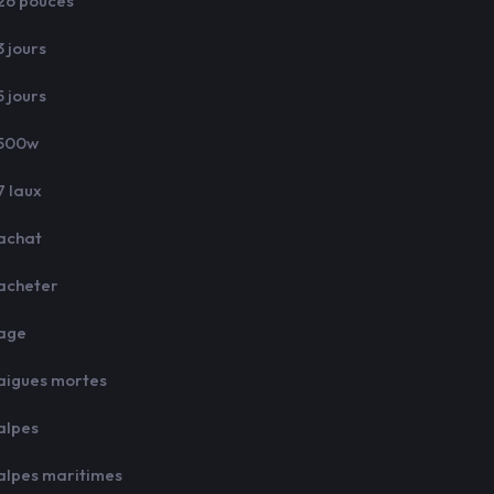
26 pouces
3 jours
5 jours
500w
7 laux
achat
acheter
age
aigues mortes
alpes
alpes maritimes