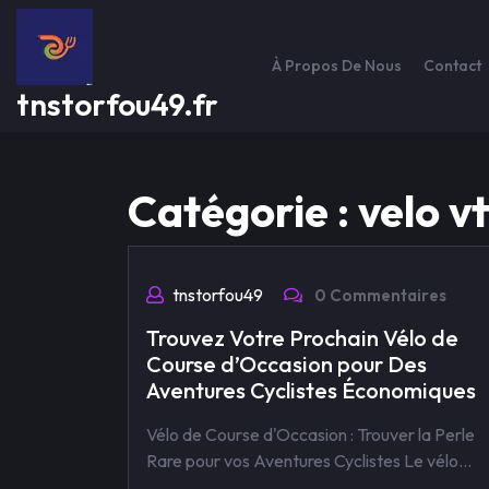
Passer
au
contenu
À Propos De Nous
Contact
tnstorfou49.fr
Catégorie :
velo vt
tnstorfou49
0 Commentaires
Trouvez Votre Prochain Vélo de
Course d’Occasion pour Des
Aventures Cyclistes Économiques
Vélo de Course d'Occasion : Trouver la Perle
Rare pour vos Aventures Cyclistes Le vélo…