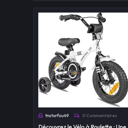
tnstorfou49
0 Commentaires
Découvrez le Vélo à Roulette : Une