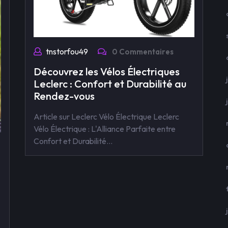
tnstorfou49
0 Commentaires
Découvrez les Vélos Électriques
Leclerc : Confort et Durabilité au
Rendez-vous
Article sur Leclerc Vélo Électrique Leclerc
Vélo Électrique : L'Alliance Parfaite entre
Confort et Durabilité…