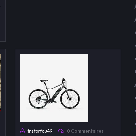
e
tnstorfou49
0 Commentaires