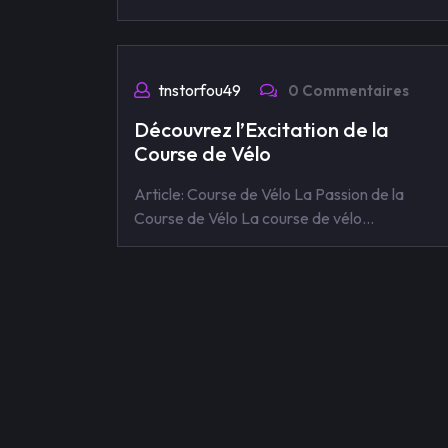
tnstorfou49
0 Commentaires
Découvrez l’Excitation de la
Course de Vélo
Article: Course de Vélo La Passion de la
Course de Vélo La course de vélo…