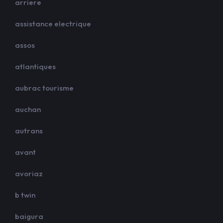
arriere
assistance electrique
assos
atlantiques
aubrac tourisme
auchan
autrans
avant
avoriaz
b twin
baigura