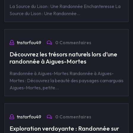
La Source du Lison : Une Randonnée Enchanteresse La
Source du Lison : Une Randonnée…
tnstorfou49
0 Commentaires
Découvrez les trésors naturels lors d’une
randonnée à Aigues-Mortes
Randonnée à Aigues-Mortes Randonnée à Aigues-
Mortes : Découvrez la beauté des paysages camarguais
Aigues-Mortes, petite…
tnstorfou49
0 Commentaires
Exploration verdoyante : Randonnée sur