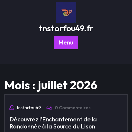
Passer
au
contenu
tnstorfou49.fr
Menu
Mois :
juillet 2026
tnstorfou49
0 Commentaires
Découvrez l’Enchantement de la
Randonnée à la Source du Lison