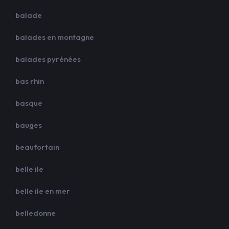
balade
balades en montagne
balades pyrénées
bas rhin
basque
bauges
beaufortain
belle ile
belle ile en mer
belledonne