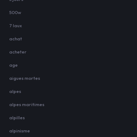
500w
7 laux
achat
acheter
age
aigues mortes
alpes
alpes maritimes
alpilles
alpinisme