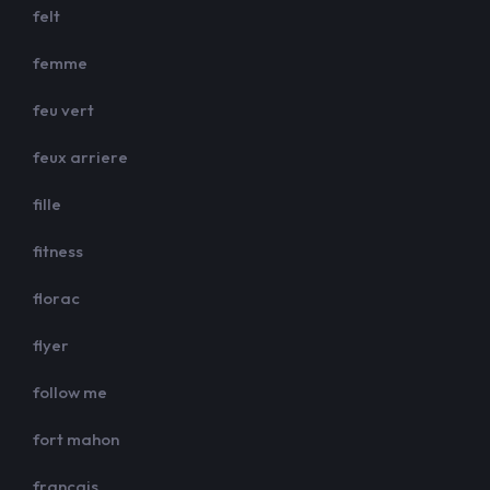
felt
femme
feu vert
feux arriere
fille
fitness
florac
flyer
follow me
fort mahon
francais