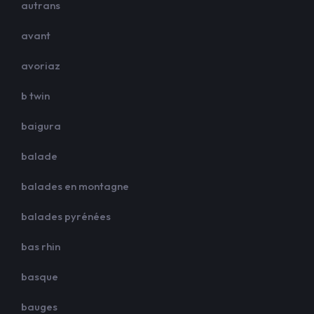
autrans
avant
avoriaz
b twin
baigura
balade
balades en montagne
balades pyrénées
bas rhin
basque
bauges