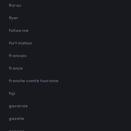
florac
flyer
follow me
fort mahon
francais
france
franche comté tourisme
fuji
gavarnie
gazelle
genesis