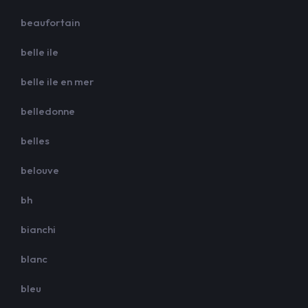
beaufortain
belle ile
belle ile en mer
belledonne
belles
belouve
bh
bianchi
blanc
bleu