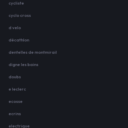
cycliste
cyclo cross
d velo
décathlon
dentelles de montmirail
digne les bains
doubs
e leclerc
ecosse
ecrins
electrique