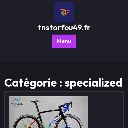
Passer
au
contenu
tnstorfou49.fr
Menu
Catégorie :
specialized