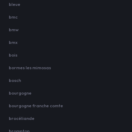
bleue
bmc
bmw
bmx
bois
bormes les mimosas
bosch
bourgogne
bourgogne franche comte
brocéliande
brompton