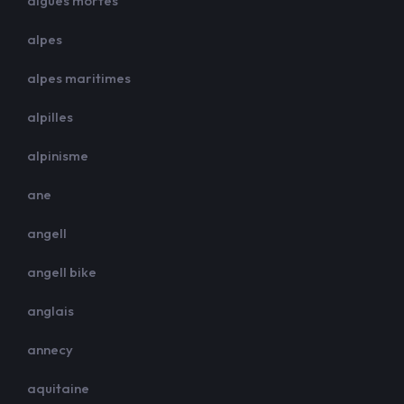
aigues mortes
alpes
alpes maritimes
alpilles
alpinisme
ane
angell
angell bike
anglais
annecy
aquitaine