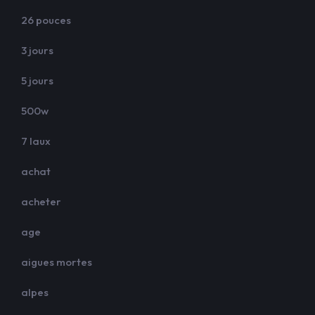
26 pouces
3 jours
5 jours
500w
7 laux
achat
acheter
age
aigues mortes
alpes