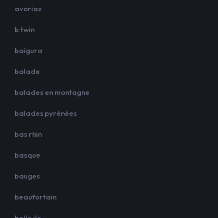
avoriaz
b twin
baigura
balade
balades en montagne
balades pyrénées
bas rhin
basque
bauges
beaufortain
belle ile