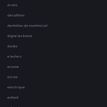
d velo
décathlon
dentelles de montmirail
digne les bains
doubs
e leclerc
ecosse
ecrins
electrique
enfant