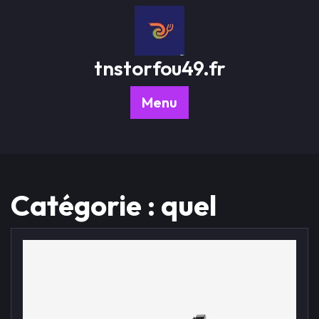
Passer
au
contenu
tnstorfou49.fr
Menu
Catégorie :
quel