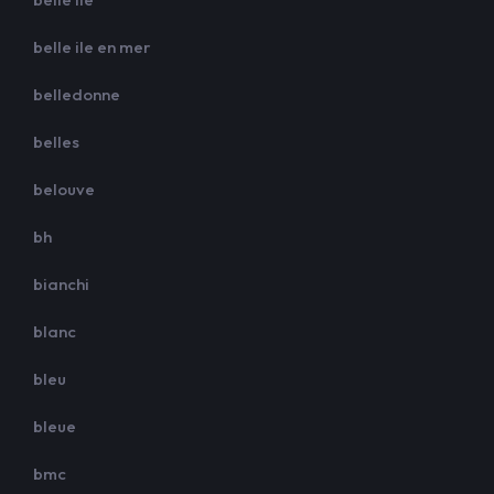
belle ile en mer
belledonne
belles
belouve
bh
bianchi
blanc
bleu
bleue
bmc