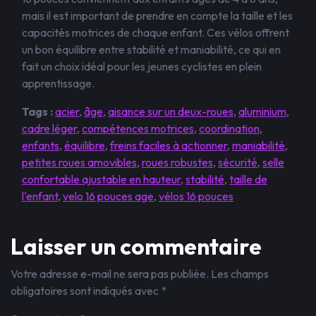
mais il est important de prendre en compte la taille et les
capacités motrices de chaque enfant. Ces vélos offrent
un bon équilibre entre stabilité et maniabilité, ce qui en
fait un choix idéal pour les jeunes cyclistes en plein
apprentissage.
Tags :
acier
,
âge
,
aisance sur un deux-roues
,
aluminium
,
cadre léger
,
compétences motrices
,
coordination
,
enfants
,
équilibre
,
freins faciles à actionner
,
maniabilité
,
petites roues amovibles
,
roues robustes
,
sécurité
,
selle
confortable ajustable en hauteur
,
stabilité
,
taille de
l'enfant
,
velo 16 pouces age
,
vélos 16 pouces
Laisser un commentaire
Votre adresse e-mail ne sera pas publiée.
Les champs
obligatoires sont indiqués avec
*