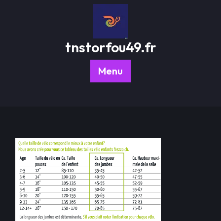
Passer
au
contenu
tnstorfou49.fr
Menu