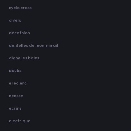
cyclo cross
d velo
décathlon
dentelles de montmirail
digne les bains
doubs
e leclerc
ecosse
ecrins
electrique