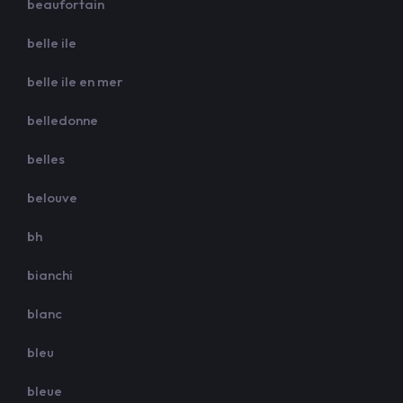
beaufortain
belle ile
belle ile en mer
belledonne
belles
belouve
bh
bianchi
blanc
bleu
bleue