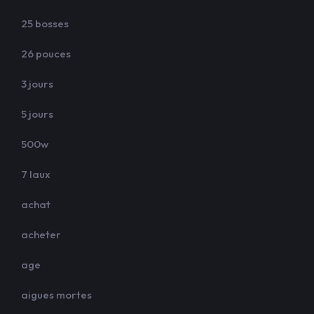
25 bosses
26 pouces
3 jours
5 jours
500w
7 laux
achat
acheter
age
aigues mortes