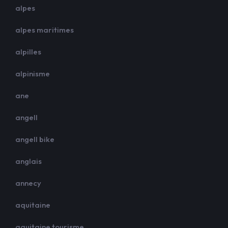
alpes
alpes maritimes
alpilles
alpinisme
ane
angell
angell bike
anglais
annecy
aquitaine
aquitaine tourisme