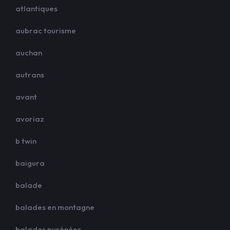
atlantiques
aubrac tourisme
auchan
autrans
avant
avoriaz
b twin
baigura
balade
balades en montagne
balades pyrénées