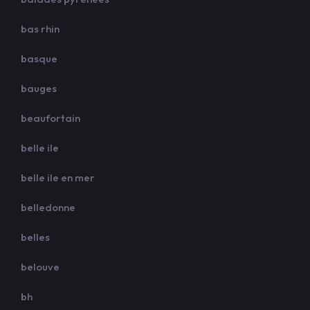
bas rhin
basque
bauges
beaufortain
belle ile
belle ile en mer
belledonne
belles
belouve
bh