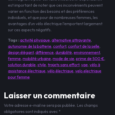
est important de noter que ces inconvénients peuvent
varier en fonction des besoins et des préférences
individuels, et que pour de nombreuses femmes, les
avantages d’un vélo électrique l’emportent largement
sur ces aspects négatifs.
Tags :
activité physique
,
alternative attrayante
,
autonomie de la batterie
,
confort
,
confort de la selle
,
design élégant
,
différence
,
durabilité
,
environnement
,
femme
,
mobilité urbaine
,
mode de vie
,
prime de 500 €
,
solution durable
,
style
,
trajets sans effort
,
vae
,
vélo à
assistance électrique
,
vélo électrique
,
velo electrique
pour femme
Laisser un commentaire
Votre adresse e-mail ne sera pas publiée.
Les champs
obligatoires sont indiqués avec
*