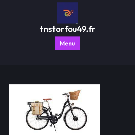
Passer
au
contenu
tnstorfou49.fr
Menu