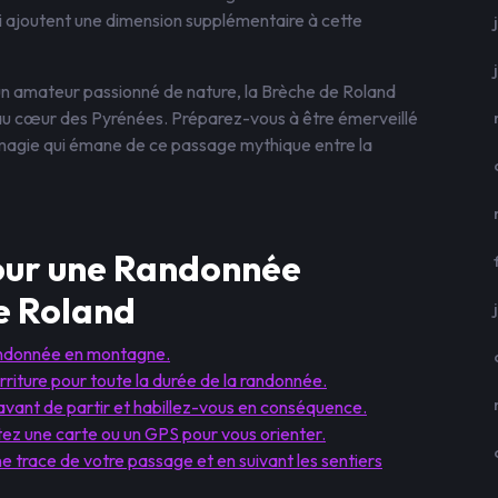
i ajoutent une dimension supplémentaire à cette
n amateur passionné de nature, la Brèche de Roland
e au cœur des Pyrénées. Préparez-vous à être émerveillé
 magie qui émane de ce passage mythique entre la
pour une Randonnée
de Roland
andonnée en montagne.
iture pour toute la durée de la randonnée.
avant de partir et habillez-vous en conséquence.
tez une carte ou un GPS pour vous orienter.
e trace de votre passage et en suivant les sentiers