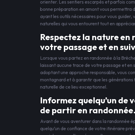
orienter. Les sentiers escarpés et parfois com
bonne préparation en amont vous permettra de 
ayant les outils nécessaires pour vous guider,
naturelles qui vous entourent tout en appréci
Respectez la nature en 
votre passage et en suiv
Lorsque vous partez en randonnée à la Brèche d
laissant aucune trace de votre passage et en s
adoptant une approche responsable, vous contr
montagnard et à garantir que les générations 
naturelle de ce lieu exceptionnel.
Informez quelqu’un de v
de partir en randonnée
Avant de vous aventurer dans la randonnée épi
quelqu’un de confiance de votre itinéraire pré