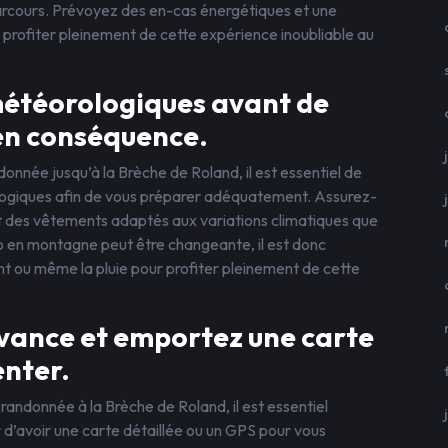
 parcours. Prévoyez des en-cas énergétiques et une
profiter pleinement de cette expérience inoubliable au
 météorologiques avant de
 en conséquence.
donnée jusqu’à la Brèche de Roland, il est essentiel de
ologiques afin de vous préparer adéquatement. Assurez-
 des vêtements adaptés aux variations climatiques que
o en montagne peut être changeante, il est donc
vent ou même la pluie pour profiter pleinement de cette
’avance et emportez une carte
enter.
randonnée à la Brèche de Roland, il est essentiel
r d’avoir une carte détaillée ou un GPS pour vous