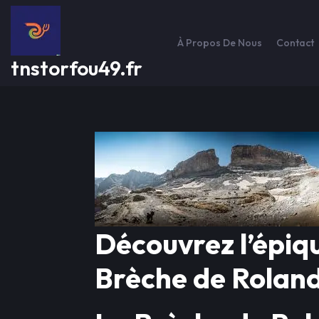
Passer
au
contenu
À Propos De Nous
Contact
tnstorfou49.fr
Découvrez l’épiq
Brèche de Roland