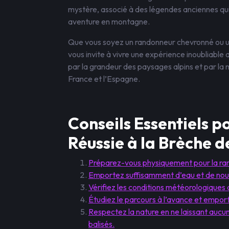
mystère, associé à des légendes anciennes qu
aventure en montagne.
Que vous soyez un randonneur chevronné ou u
vous invite à vivre une expérience inoubliabl
par la grandeur des paysages alpins et par la
France et l’Espagne.
Conseils Essentiels 
Réussie à la Brèche 
Préparez-vous physiquement pour la r
Emportez suffisamment d’eau et de nourr
Vérifiez les conditions météorologiques 
Étudiez le parcours à l’avance et empor
Respectez la nature en ne laissant aucun
balisés.