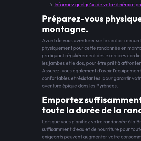
Informez quelqu’un de votre itinéraire p
Préparez-vous physiqu
montagne.
Avant de vous aventurer sur le sentier menant 
physiquement pour cette randonnée en montag
pratiquant régulièrement des exercices cardiov
les jambes et le dos, pour être prêt à affronte
Assurez-vous également d’avoir l’équipement
confortables et résistantes, pour garantir votr
aventure épique dans les Pyrénées.
Emportez suffisamment 
toute la durée de la ra
Lorsque vous planifiez votre randonnée à la B
suffisamment d’eau et de nourriture pour toute
exigeants peuvent augmenter votre consommati