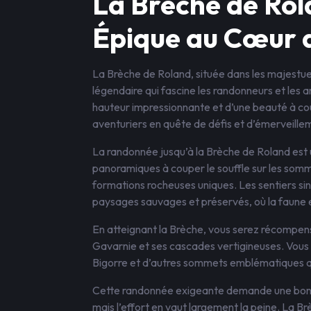
La Brèche de Ro
Épique au Cœur 
La Brèche de Roland, située dans les majest
légendaire qui fascine les randonneurs et les 
hauteur impressionnante et d’une beauté à coup
aventuriers en quête de défis et d’émerveille
La randonnée jusqu’à la Brèche de Roland est
panoramiques à couper le souffle sur les somm
formations rocheuses uniques. Les sentiers s
paysages sauvages et préservés, où la faune e
En atteignant la Brèche, vous serez récompen
Gavarnie et ses cascades vertigineuses. Vous 
Bigorre et d’autres sommets emblématiques qu
Cette randonnée exigeante demande une bonn
mais l’effort en vaut largement la peine. La Br