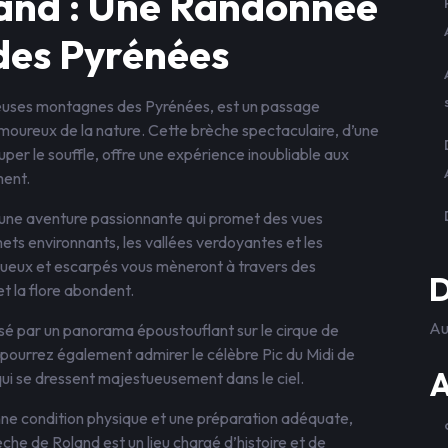
land : Une Randonnée
des Pyrénées
ueuses montagnes des Pyrénées, est un passage
amoureux de la nature. Cette brèche spectaculaire, d’une
er le souffle, offre une expérience inoubliable aux
ment.
 une aventure passionnante qui promet des vues
ets environnants, les vallées verdoyantes et les
inueux et escarpés vous mèneront à travers des
D
t la flore abondent.
Au
sé par un panorama époustouflant sur le cirque de
pourrez également admirer le célèbre Pic du Midi de
A
i se dressent majestueusement dans le ciel.
e condition physique et une préparation adéquate,
èche de Roland est un lieu chargé d’histoire et de