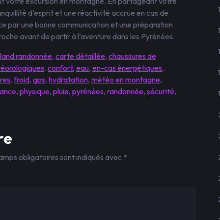
nt votre excursion en montagne. En partageant votre
quillité d’esprit et une réactivité accrue en cas de
ce par une bonne communication et une préparation
proche avant de partir à l’aventure dans les Pyrénées.
oland randonnée
,
carte détaillée
,
chaussures de
téorologiques
,
confort
,
eau
,
en-cas énergétiques
,
ires
,
froid
,
gps
,
hydratation
,
météo en montagne
,
vance
,
physique
,
pluie
,
pyrénées
,
randonnée
,
sécurité
,
re
amps obligatoires sont indiqués avec
*