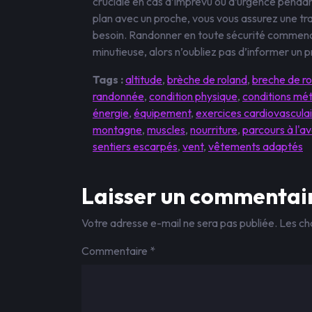
cruciale en cas d’imprévu ou d’urgence penda
plan avec un proche, vous vous assurez une tran
besoin. Randonner en toute sécurité commen
minutieuse, alors n’oubliez pas d’informer un 
Tags :
altitude
,
brèche de roland
,
breche de r
randonnée
,
condition physique
,
conditions mé
énergie
,
équipement
,
exercices cardiovascula
montagne
,
muscles
,
nourriture
,
parcours à l'a
sentiers escarpés
,
vent
,
vêtements adaptés
Laisser un commentai
Votre adresse e-mail ne sera pas publiée.
Les ch
Commentaire
*