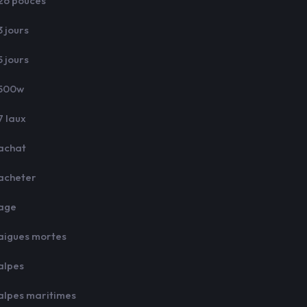
26 pouces
3 jours
5 jours
500w
7 laux
achat
acheter
age
aigues mortes
alpes
alpes maritimes