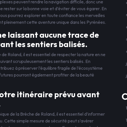
plexes peuvent rendre la navigation difficile, donc une
rester sur la bonne voie et d’éviter de vous égarer. En
 vous pourrez explorer en toute confiance les merveilles
ant pleinement cette aventure unique dans les Pyrénées.
ne laissant aucune trace de
ant les sentiers balisés.
e Roland, il est essentiel de respecter la nature en ne
uivant scrupuleusement les sentiers balisés. En
ibuez à préserver l’équilibre fragile de l’écosystème
futures pourront également profiter de la beauté
otre itinéraire prévu avant
C
.
que de la Brèche de Roland, il est essentiel d’informer
vu. Cette simple mesure de sécurité peut s’avérer