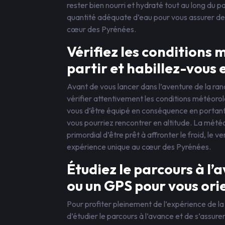
rester bien nourri et hydraté tout au long du
quantité adéquate d’eau pour vous assurer de 
cœur des Pyrénées.
Vérifiez les conditions
partir et habillez-vous
Avant de vous lancer dans l’aventure de la ran
vérifier attentivement les conditions météor
vous d’être équipé en conséquence en portant
vous pourriez rencontrer en altitude. La mété
primordial d’être prêt à affronter le froid, le 
expérience unique au cœur des Pyrénées.
Étudiez le parcours à l
ou un GPS pour vous ori
Pour profiter pleinement de l’expérience de la 
d’étudier le parcours à l’avance et de s’assure