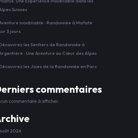
Pilatus: Une Expérience Inoubliable dans les
Alpes Suisses
Aventure inoubliable : Randonnée à Mafate
sur 3 jours
Découvrez les Sentiers de Randonnée à
Argentière : Une Aventure au Cœur des Alpes
Découvrez les Joies de la Randonnée en Parc
erniers commentaires
cun commentaire à afficher.
rchive
août 2026