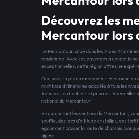
Mercantour lors 
Découvrez les me
Mercantour lors 
Le Mercantour, situé dans les Alpes-Maritimes
randonnée. Avec ses paysages à couper le sou
exceptionnelles, cette région offre une expéri
Que vous soyez un randonneur chevronné ou u
multitude d’itinéraires adaptés à tous les niv
trouvera son bonheur et pourra s’émerveiller d
national du Mercantour.
En parcourant les sentiers du Mercantour, vou
souffle, des lacs d’altitude cristallins, des fo
également croiser la route de chamois, bouqu
alpine.