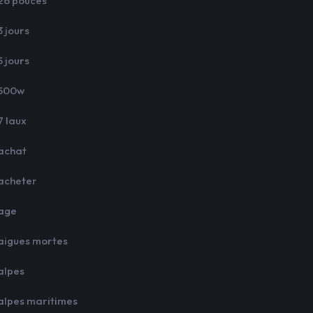
26 pouces
3 jours
5 jours
500w
7 laux
achat
acheter
age
aigues mortes
alpes
alpes maritimes