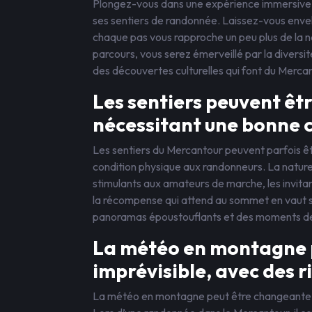
Plongez-vous dans une expérience immersive 
ses sentiers de randonnée. Laissez-vous envel
chaque pas vous rapproche un peu plus de la n
parcours, vous serez émerveillé par la diversi
des découvertes culturelles qui font du Mercan
Les sentiers peuvent êt
nécessitant une bonne 
Les sentiers du Mercantour peuvent parfois ê
condition physique aux randonneurs. La nature
stimulants aux amateurs de marche, les invitan
la récompense qui attend au sommet en vaut s
panoramas époustouflants et des moments de
La météo en montagne 
imprévisible, avec des 
La météo en montagne peut être changeante e