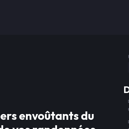
D
iers envoûtants du