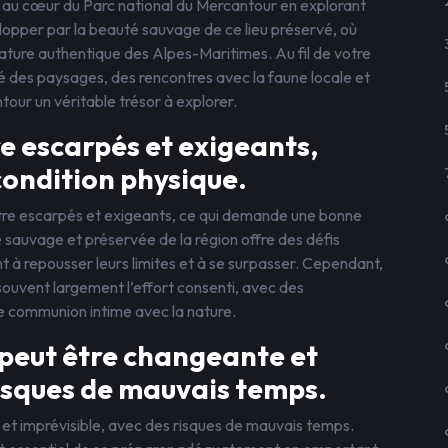
au cœur du Parc national du Mercantour en explorant
opper par la beauté sauvage de ce lieu préservé, où
ature authentique des Alpes-Maritimes. Au fil de votre
té des paysages, des rencontres avec la faune locale et
tour un véritable trésor à explorer.
re escarpés et exigeants,
condition physique.
tre escarpés et exigeants, ce qui demande une bonne
 sauvage et préservée de la région offre des défis
t à repousser leurs limites et à se surpasser. Cependant,
ouvent largement l’effort consenti, avec des
 communion intime avec la nature.
peut être changeante et
risques de mauvais temps.
t imprévisible, avec des risques de mauvais temps.