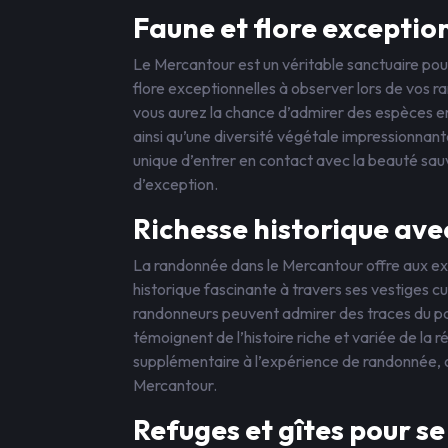
Faune et flore exceptio
Le Mercantour est un véritable sanctuaire pour
flore exceptionnelles à observer lors de vos r
vous aurez la chance d’admirer des espèces em
ainsi qu’une diversité végétale impressionnan
unique d’entrer en contact avec la beauté sa
d’exception.
Richesse historique avec
La randonnée dans le Mercantour offre aux ex
historique fascinante à travers ses vestiges cul
randonneurs peuvent admirer des traces du pa
témoignent de l’histoire riche et variée de la 
supplémentaire à l’expérience de randonnée, o
Mercantour.
Refuges et gîtes pour se