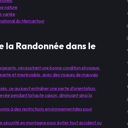
lturels
ne nature
e variée
national du Mercantour
de la Randonnée dans le
xigeants, nécessitant une bonne condition physique.
nte et imprévisible, avec des risques de mauvais
isés, ce qui peut entraîner une perte d’orientation.
levée pendant la haute saison, diminuant ainsi la
umis à des restrictions environnementales pour
 de sécurité en montagne pour éviter tout accident ou