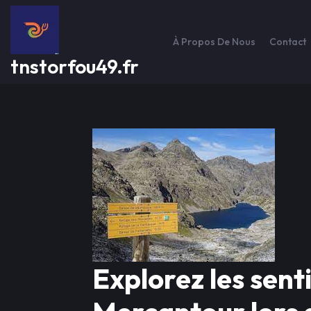
Passer
au
contenu
À Propos De Nous
Contact
tnstorfou49.fr
Explorez les sent