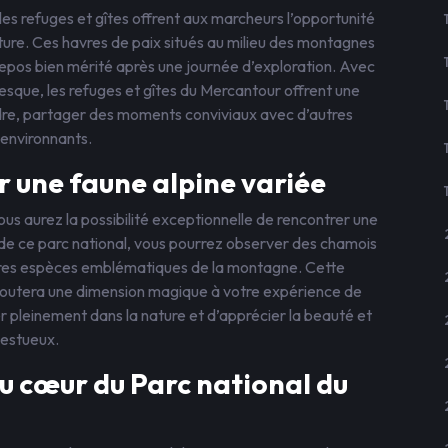
s refuges et gîtes offrent aux marcheurs l’opportunité
ture. Ces havres de paix situés au milieu des montagnes
epos bien mérité après une journée d’exploration. Avec
esque, les refuges et gîtes du Mercantour offrent une
dre, partager des moments conviviaux avec d’autres
 environnants.
r une faune alpine variée
us aurez la possibilité exceptionnelle de rencontrer une
s de ce parc national, vous pourrez observer des chamois
tres espèces emblématiques de la montagne. Cette
ajoutera une dimension magique à votre expérience de
pleinement dans la nature et d’apprécier la beauté et
jestueux.
u cœur du Parc national du