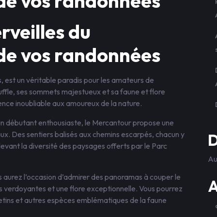
de vos randonnées
rveilles du
de vos randonnées
, est un véritable paradis pour les amateurs de
ffle, ses sommets majestueux et sa faune et flore
ence inoubliable aux amoureux de la nature.
n débutant enthousiaste, le Mercantour propose une
eaux. Des sentiers balisés aux chemins escarpés, chacun y
D
evant la diversité des paysages offerts par le Parc
Au
s aurez l’occasion d’admirer des panoramas à couper le
A
rêts verdoyantes et une flore exceptionnelle. Vous pourrez
etins et autres espèces emblématiques de la faune