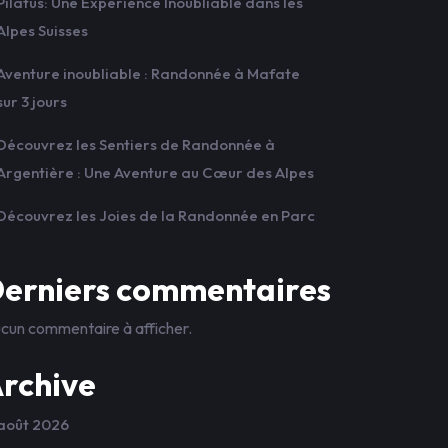
Pilatus: Une Expérience Inoubliable dans les
Alpes Suisses
Aventure inoubliable : Randonnée à Mafate
sur 3 jours
Découvrez les Sentiers de Randonnée à
Argentière : Une Aventure au Cœur des Alpes
Découvrez les Joies de la Randonnée en Parc
erniers commentaires
cun commentaire à afficher.
rchive
août 2026