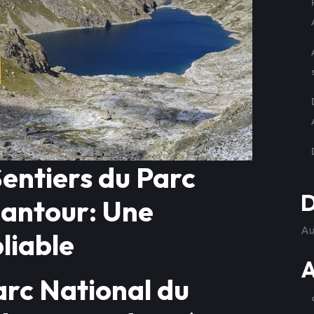
entiers du Parc
D
cantour: Une
Au
liable
A
arc National du