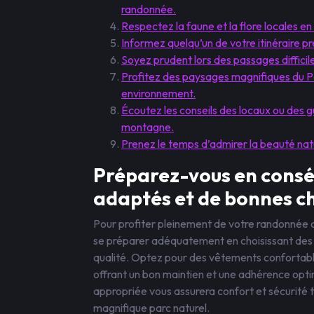
randonnée.
Respectez la faune et la flore locales en
Informez quelqu’un de votre itinéraire p
Soyez prudent lors des passages difficile
Profitez des paysages magnifiques du P
environnement.
Écoutez les conseils des locaux ou des 
montagne.
Prenez le temps d’admirer la beauté natu
Préparez-vous en cons
adaptés et de bonnes c
Pour profiter pleinement de votre randonnée da
se préparer adéquatement en choisissant de
qualité. Optez pour des vêtements confortable
offrant un bon maintien et une adhérence opti
appropriée vous assurera confort et sécurité 
magnifique parc naturel.