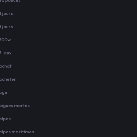
26 pouces
3 jours
5 jours
500w
7 laux
achat
acheter
age
aigues mortes
alpes
alpes maritimes