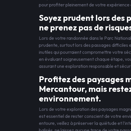
pour profiter pleinement de votre expérience 
Soyez prudent lors des p
ne prenez pas de risques
Lors de votre randonnée dans le Parc National
prudente, surtout lors des passages difficiles 
inutiles qui pourraient compromettre votre sécu
en évaluant soigneusement chaque étape, vous
assurant une exploration responsable et sécur
Profitez des paysages m
Mercantour, mais restez
environnement.
Lors de votre exploration des paysages magnif
est essentiel de rester conscient de votre env
entoure, veillez à préserver la quiétude et l’i
balisés, ne laissez aucune trace de votre p