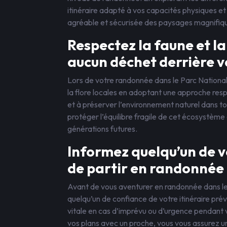
itinéraire adapté à vos capacités physiques et
agréable et sécurisée des paysages magnifiqu
Respectez la faune et la
aucun déchet derrière v
Lors de votre randonnée dans le Parc National 
la flore locales en adoptant une approche resp
et à préserver l’environnement naturel dans to
protéger l’équilibre fragile de cet écosystème
générations futures.
Informez quelqu’un de v
de partir en randonnée 
Avant de vous aventurer en randonnée dans le 
quelqu’un de confiance de votre itinéraire pré
vitale en cas d’imprévu ou d’urgence pendant 
vos plans avec un proche, vous vous assurez un