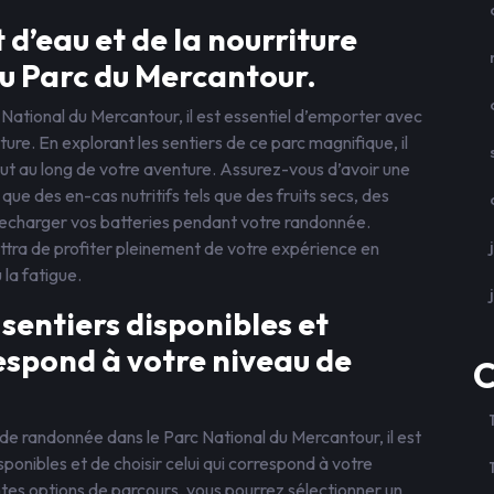
’eau et de la nourriture
u Parc du Mercantour.
National du Mercantour, il est essentiel d’emporter avec
ure. En explorant les sentiers de ce parc magnifique, il
out au long de votre aventure. Assurez-vous d’avoir une
 que des en-cas nutritifs tels que des fruits secs, des
echarger vos batteries pendant votre randonnée.
ettra de profiter pleinement de votre expérience en
 la fatigue.
sentiers disponibles et
respond à votre niveau de
C
de randonnée dans le Parc National du Mercantour, il est
sponibles et de choisir celui qui correspond à votre
ntes options de parcours, vous pourrez sélectionner un