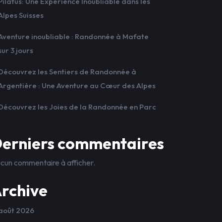
Pilatus: Une Expérience Inoubliable dans les
Alpes Suisses
Aventure inoubliable : Randonnée à Mafate
sur 3 jours
Découvrez les Sentiers de Randonnée à
Argentière : Une Aventure au Cœur des Alpes
Découvrez les Joies de la Randonnée en Parc
erniers commentaires
cun commentaire à afficher.
rchive
août 2026