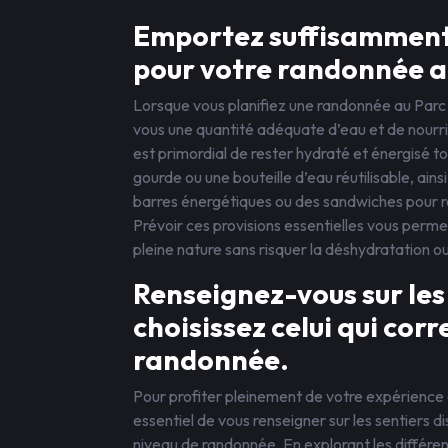
Emportez suffisamment d
pour votre randonnée a
Lorsque vous planifiez une randonnée au Parc 
vous une quantité adéquate d’eau et de nourrit
est primordial de rester hydraté et énergisé t
gourde ou une bouteille d’eau réutilisable, ainsi
barres énergétiques ou des sandwiches pour r
Prévoir ces provisions essentielles vous perm
pleine nature sans risquer la déshydratation ou
Renseignez-vous sur les 
choisissez celui qui cor
randonnée.
Pour profiter pleinement de votre expérience 
essentiel de vous renseigner sur les sentiers di
niveau de randonnée. En explorant les différe