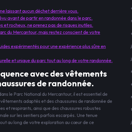
 ne laissant aucun déchet derrière vous.
révu avant de partir en randonnée dans le parc.
s et rocheux, ne prenez pas de risques inutiles.
arc du Mercantour, mais restez conscient de votre
guides expérimentés pour une expérience plus sûre en
relle et unique du parc tout au long de votre randonnée.
équence avec des vêtements
haussures de randonnée.
ns le Parc National du Mercantour, il est essentiel de
s vêtements adaptés et des chaussures de randonnée de
s et respirants, ainsi que des chaussures robustes
male sur les sentiers parfois escarpés. Une tenue
tout au long de votre exploration au cœur de ce