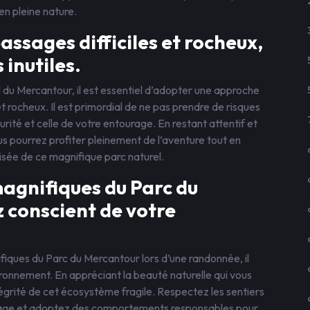
en pleine nature.
assages difficiles et rocheux,
 inutiles.
 du Mercantour, il est essentiel d’adopter une approche
et rocheux. Il est primordial de ne pas prendre de risques
rité et celle de votre entourage. En restant attentif et
 pourrez profiter pleinement de l’aventure tout en
isée de ce magnifique parc naturel.
agnifiques du Parc du
 conscient de votre
iques du Parc du Mercantour lors d’une randonnée, il
ironnement. En appréciant la beauté naturelle qui vous
ntégrité de cet écosystème fragile. Respectez les sentiers
assage et adoptez des comportements responsables pour