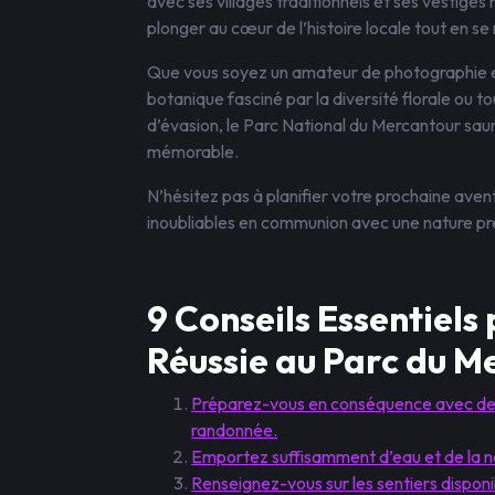
avec ses villages traditionnels et ses vestiges 
plonger au cœur de l’histoire locale tout en s
Que vous soyez un amateur de photographie en
botanique fasciné par la diversité florale ou 
d’évasion, le Parc National du Mercantour sau
mémorable.
N’hésitez pas à planifier votre prochaine av
inoubliables en communion avec une nature pr
9 Conseils Essentiel
Réussie au Parc du M
Préparez-vous en conséquence avec de
randonnée.
Emportez suffisamment d’eau et de la n
Renseignez-vous sur les sentiers disponi