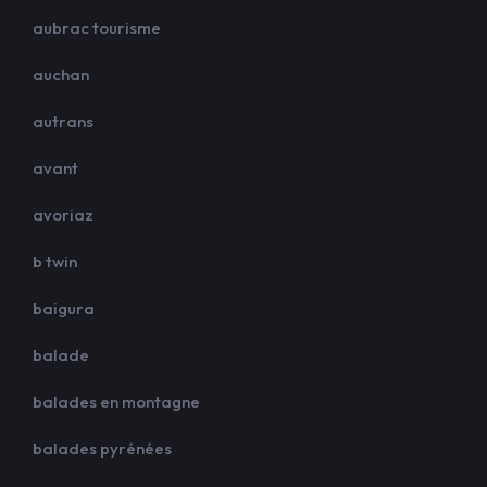
aubrac tourisme
auchan
autrans
avant
avoriaz
b twin
baigura
balade
balades en montagne
balades pyrénées