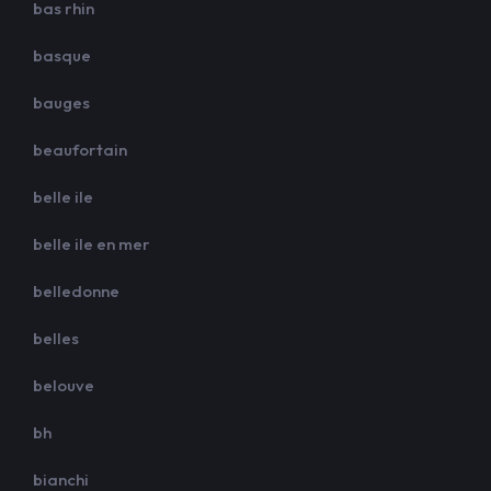
bas rhin
basque
bauges
beaufortain
belle ile
belle ile en mer
belledonne
belles
belouve
bh
bianchi