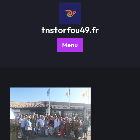
Passer
au
contenu
tnstorfou49.fr
Menu