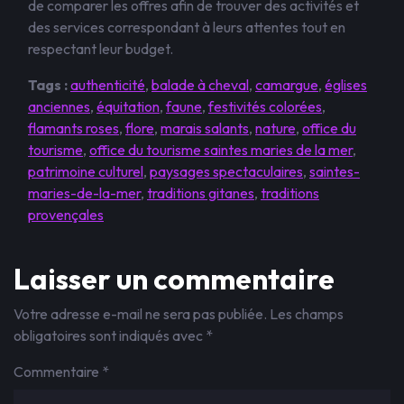
de comparer les offres afin de trouver des activités et
des services correspondant à leurs attentes tout en
respectant leur budget.
Tags :
authenticité
,
balade à cheval
,
camargue
,
églises
anciennes
,
équitation
,
faune
,
festivités colorées
,
flamants roses
,
flore
,
marais salants
,
nature
,
office du
tourisme
,
office du tourisme saintes maries de la mer
,
patrimoine culturel
,
paysages spectaculaires
,
saintes-
maries-de-la-mer
,
traditions gitanes
,
traditions
provençales
Laisser un commentaire
Votre adresse e-mail ne sera pas publiée.
Les champs
obligatoires sont indiqués avec
*
Commentaire
*