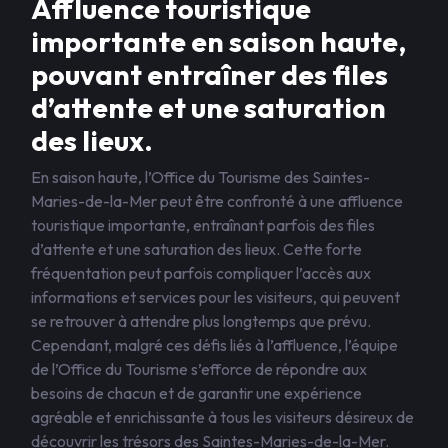
Affluence touristique
importante en saison haute,
pouvant entraîner des files
d’attente et une saturation
des lieux.
En saison haute, l’Office du Tourisme des Saintes-
Maries-de-la-Mer peut être confronté à une affluence
touristique importante, entraînant parfois des files
d’attente et une saturation des lieux. Cette forte
fréquentation peut parfois compliquer l’accès aux
informations et services pour les visiteurs, qui peuvent
se retrouver à attendre plus longtemps que prévu.
Cependant, malgré ces défis liés à l’affluence, l’équipe
de l’Office du Tourisme s’efforce de répondre aux
besoins de chacun et de garantir une expérience
agréable et enrichissante à tous les visiteurs désireux de
découvrir les trésors des Saintes-Maries-de-la-Mer.