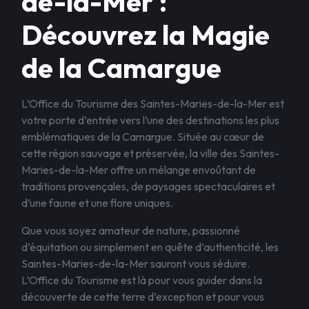
de-la-Mer :
Découvrez la Magie
de la Camargue
L’Office du Tourisme des Saintes-Maries-de-la-Mer est
votre porte d’entrée vers l’une des destinations les plus
emblématiques de la Camargue. Située au cœur de
cette région sauvage et préservée, la ville des Saintes-
Maries-de-la-Mer offre un mélange envoûtant de
traditions provençales, de paysages spectaculaires et
d’une faune et une flore uniques.
Que vous soyez amateur de nature, passionné
d’équitation ou simplement en quête d’authenticité, les
Saintes-Maries-de-la-Mer sauront vous séduire.
L’Office du Tourisme est là pour vous guider dans la
découverte de cette terre d’exception et pour vous