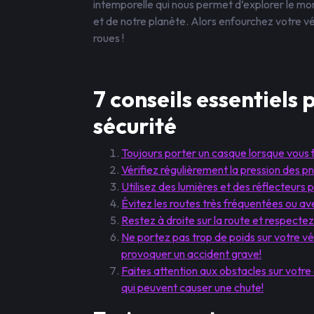
intemporelle qui nous permet d’explorer le mo
et de notre planète. Alors enfourchez votre vélo
roues !
7 conseils essentiels 
sécurité
Toujours porter un casque lorsque vous f
Vérifiez régulièrement la pression des pn
Utilisez des lumières et des réflecteurs po
Évitez les routes très fréquentées ou av
Restez à droite sur la route et respectez
Ne portez pas trop de poids sur votre vé
provoquer un accident grave!
Faites attention aux obstacles sur votre
qui peuvent causer une chute!