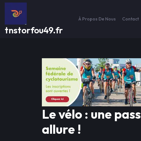
Passer
au
contenu
À Propos De Nous
Contact
tnstorfou49.fr
Le vélo : une pass
allure !