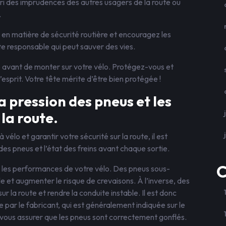
bri des imprudences des autres usagers de la route ou
.
en matière de sécurité routière et encouragez les
te responsable qui peut sauver des vies.
e avant de monter sur votre vélo. Protégez-vous et
’esprit. Votre tête mérite d’être bien protégée !
a pression des pneus et les
la route.
élo et garantir votre sécurité sur la route, il est
 des pneus et l’état des freins avant chaque sortie.
C
ns les performances de votre vélo. Des pneus sous-
le et augmenter le risque de crevaisons. À l’inverse, des
r la route et rendre la conduite instable. Il est donc
par le fabricant, qui est généralement indiquée sur le
r vous assurer que les pneus sont correctement gonflés.