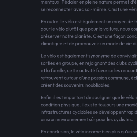
mentaux. Pédaler en pleine nature permet d’éva
se reconnecter avec soi-même. C’est une véritab
En outre, le vélo est également un moyen de 
pour le vélo plutôt que pour la voiture, nous 
préserver notre planète. C’est une façon concr
climatique et de promouvoir un mode de vie du
Le vélo est également synonyme de convivialit
sorties en groupe, en rejoignant des clubs cyc
et la famille, cette activité favorise les rencon
retrouvent autour d’une passion commune, éc
créent des souvenirs inoubliables.
Enfin, il est important de souligner que le vél
condition physique, il existe toujours une mani
infrastructures cyclables se développent rapi
ainsi un environnement sûr pour les cyclistes.
En conclusion, le vélo incarne bien plus qu’un