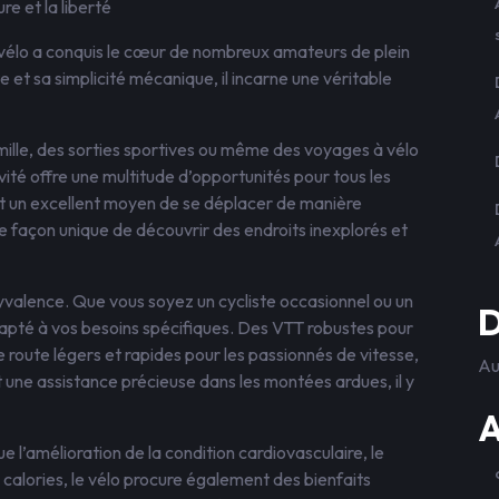
re et la liberté
e vélo a conquis le cœur de nombreux amateurs de plein
e et sa simplicité mécanique, il incarne une véritable
mille, des sorties sportives ou même des voyages à vélo
ité offre une multitude d’opportunités pour tous les
nt un excellent moyen de se déplacer de manière
e façon unique de découvrir des endroits inexplorés et
yvalence. Que vous soyez un cycliste occasionnel ou un
D
adapté à vos besoins spécifiques. Des VTT robustes pour
 route légers et rapides pour les passionnés de vitesse,
Au
t une assistance précieuse dans les montées ardues, il y
A
e l’amélioration de la condition cardiovasculaire, le
calories, le vélo procure également des bienfaits