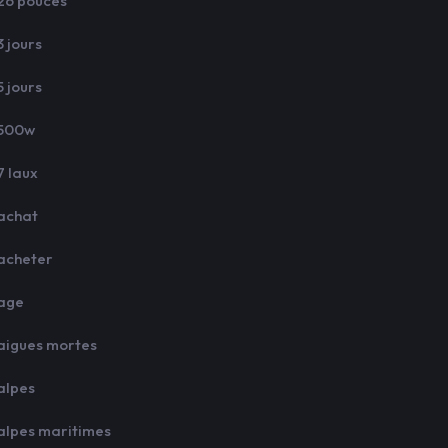
26 pouces
3 jours
5 jours
500w
7 laux
achat
acheter
age
aigues mortes
alpes
alpes maritimes