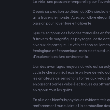
Le vélo : une passion intemporelle pour l’aventu
Depuis sa création au début du XIXe siècle, l
air à travers le monde. Avec son allure élégant
passion pour l’aventure et la liberté.
Que ce soit pour des balades tranquilles en fa
à travers de magnifiques paysages, cette activ
niveaux de pratique. Le vélo est non seuleme
écologique et économique, mais c’est aussi un
d’explorer la nature environnante.
L’un des avantages majeurs du vélo est sa pol
cycliste chevronné, il existe un type de vélo 
les amateurs de sensations fortes aux vélos de
en passant par les vélos électriques qui offren
en a pour tous les goûts.
En plus des bienfaits physiques évidents tels qu
renforcement musculaire et la combustion des 