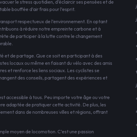
cuer le stress quotidien, d’éclaircir ses pensées et de
le bouffée d’air frais pour l’esprit.
transport respectueux de l’environnement. En optant
contribuons à réduire notre empreinte carbone et à
ète de participer à la lutte contre le changement
rable.
é et de partage. Que ce soit en participant à des
listes locaux ou même en faisant du vélo avec des amis
tres et renforce les liens sociaux. Les cyclistes se
hangent des conseils, partagent des expériences et
o est accessible à tous. Peu importe votre âge ou votre
ère adaptée de pratiquer cette activité. De plus, les
dement dans de nombreuses villes et régions, offrant
 simple moyen de locomotion. C’est une passion