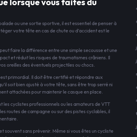
ue lorsque vous faites du
lade ou une sortie sportive, il est essentiel de penser à
otéger votre tête en cas de chute ou d’accident est le
peut faire la différence entre une simple secousse et une
pact et réduit les risques de traumatismes crâniens. Il
s oreilles des éventuels projectiles ou chocs.
st primordial. Il doit être certifié et répondre aux
il soit bien ajusté à votre tête, sans être trop serré ni
ment attachées pour maintenir le casque en place.
 les cyclistes professionnels ou les amateurs de VTT
 les routes de campagne ou sur des pistes cyclables, il
mentaire.
t souvent sans prévenir. Même si vous êtes un cycliste