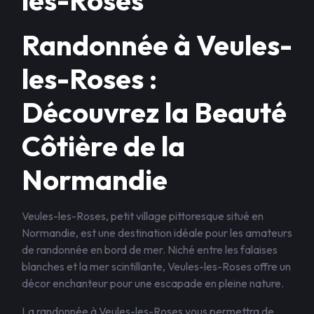
les-Roses
Randonnée à Veules-
les-Roses :
Découvrez la Beauté
Côtière de la
Normandie
Veules-les-Roses, petit village pittoresque situé en
Normandie, est une destination idéale pour les amateurs
de randonnée en bord de mer. Niché entre les falaises
blanches et la mer scintillante, Veules-les-Roses offre un
décor enchanteur pour une escapade en pleine nature.
La randonnée à Veules-les-Roses vous permettra de