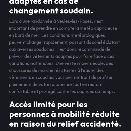
adaptés en cas de
changement soudain.
Lors d’une randonnée à Veules-les-Roses, il est
important de prendre en compte la météo capricieuse
en bord de mer. Les conditions météorologiques
peuvent changer rapidement, passant du soleil éclatant
aux averses soudaines. Il est donc recommandé de
prévoir des vêtements adaptés pour faire face à ces
variations inattendues. Une veste imperméable, des
chaussures de marche résistantes à l’eau et des
vêtements en couches vous permettront de profiter
pleinement de votre randonnée tout en restant
confortable et protégé contre les caprices du temps.
Accès limité pour les
personnes à mobilité réduite
en raison du relief accidenté.