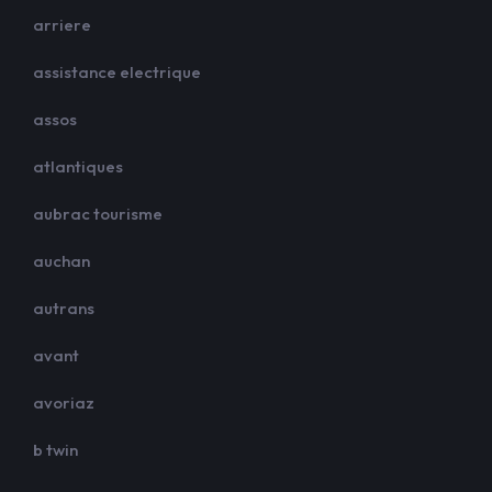
arriere
assistance electrique
assos
atlantiques
aubrac tourisme
auchan
autrans
avant
avoriaz
b twin