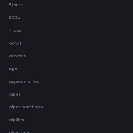
5 jours
500w
7 laux
achat
acheter
age
aigues mortes
alpes
alpes maritimes
alpilles
alpinisme