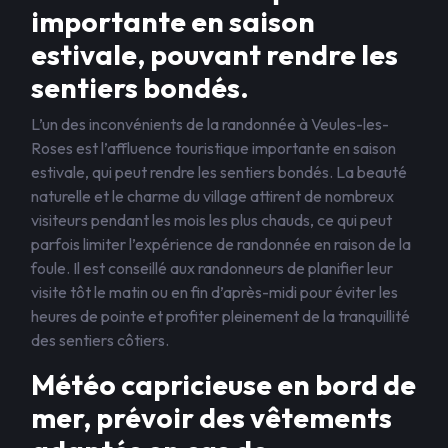
importante en saison
estivale, pouvant rendre les
sentiers bondés.
L’un des inconvénients de la randonnée à Veules-les-
Roses est l’affluence touristique importante en saison
estivale, qui peut rendre les sentiers bondés. La beauté
naturelle et le charme du village attirent de nombreux
visiteurs pendant les mois les plus chauds, ce qui peut
parfois limiter l’expérience de randonnée en raison de la
foule. Il est conseillé aux randonneurs de planifier leur
visite tôt le matin ou en fin d’après-midi pour éviter les
heures de pointe et profiter pleinement de la tranquillité
des sentiers côtiers.
Météo capricieuse en bord de
mer, prévoir des vêtements