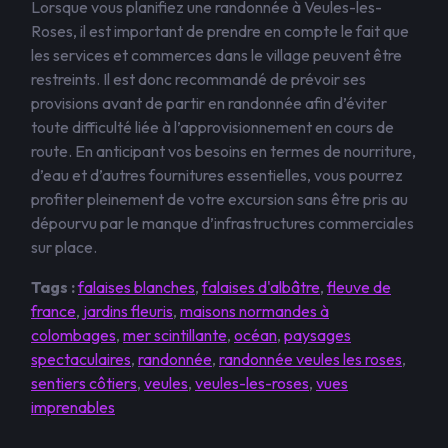
Lorsque vous planifiez une randonnée à Veules-les-
Roses, il est important de prendre en compte le fait que
les services et commerces dans le village peuvent être
restreints. Il est donc recommandé de prévoir ses
provisions avant de partir en randonnée afin d’éviter
toute difficulté liée à l’approvisionnement en cours de
route. En anticipant vos besoins en termes de nourriture,
d’eau et d’autres fournitures essentielles, vous pourrez
profiter pleinement de votre excursion sans être pris au
dépourvu par le manque d’infrastructures commerciales
sur place.
Tags :
falaises blanches
,
falaises d'albâtre
,
fleuve de
france
,
jardins fleuris
,
maisons normandes à
colombages
,
mer scintillante
,
océan
,
paysages
spectaculaires
,
randonnée
,
randonnée veules les roses
,
sentiers côtiers
,
veules
,
veules-les-roses
,
vues
imprenables