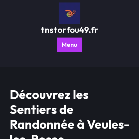
Passer
au
contenu
tnstorfou49.fr
Menu
Découvrez les
Sentiers de
Randonnée à Veules-