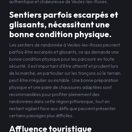
authentique et chaleureuse de Veules-les-Roses.
Sentiers parfois escarpés et
glissants, nécessitant une
bonne condition physique.
Les sentiers de randonnée à Veules-les-Roses peuvent
parfois être escarpés et glissants, ce qui demande une
bonne condition physique pour les parcourir en toute
sécurité. Il est important d’être attentif et prudent lors
de la marche, en particulier sur les tronçons où le terrain
peut être irrégulier ou instable. Une bonne préparation
physique et une paire de chaussures adaptées sont
recommandées pour profiter pleinement des
randonnées dans cette région pittoresque, tout en
restant vigilant face aux défis que peuvent présenter
certains passages plus difficiles.
Affluence touristique