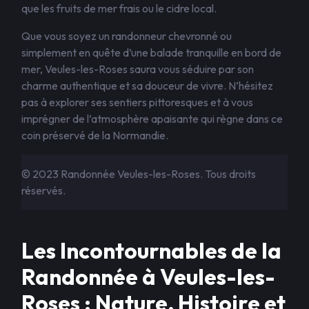
que les fruits de mer frais ou le cidre local.
Que vous soyez un randonneur chevronné ou
simplement en quête d’une balade tranquille en bord de
mer, Veules-les-Roses saura vous séduire par son
charme authentique et sa douceur de vivre. N’hésitez
pas à explorer ses sentiers pittoresques et à vous
imprégner de l’atmosphère apaisante qui règne dans ce
coin préservé de la Normandie.
© 2023 Randonnée Veules-les-Roses. Tous droits
réservés.
Les Incontournables de la
Randonnée à Veules-les-
Roses : Nature, Histoire et