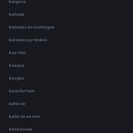
baigura
balade
balades en montagne
balades pyrénées
bas rhin
basque
bauges
beaufortain
belle ile
belle ile en mer
belledonne