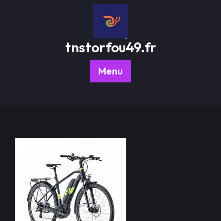
Passer
au
contenu
tnstorfou49.fr
Menu