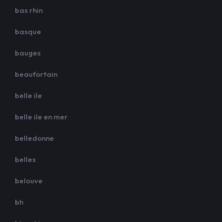
bas rhin
basque
bauges
beaufortain
belle ile
belle ile en mer
belledonne
belles
belouve
bh