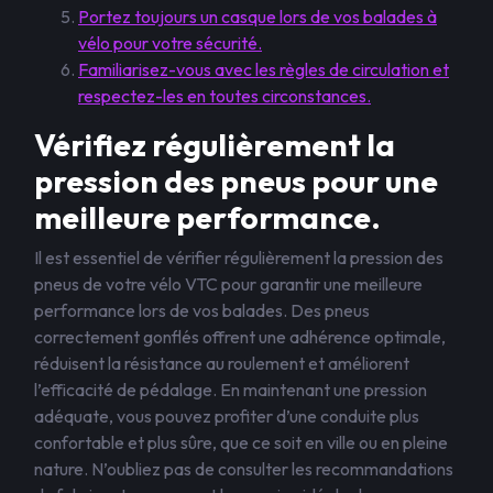
Portez toujours un casque lors de vos balades à
vélo pour votre sécurité.
Familiarisez-vous avec les règles de circulation et
respectez-les en toutes circonstances.
Vérifiez régulièrement la
pression des pneus pour une
meilleure performance.
Il est essentiel de vérifier régulièrement la pression des
pneus de votre vélo VTC pour garantir une meilleure
performance lors de vos balades. Des pneus
correctement gonflés offrent une adhérence optimale,
réduisent la résistance au roulement et améliorent
l’efficacité de pédalage. En maintenant une pression
adéquate, vous pouvez profiter d’une conduite plus
confortable et plus sûre, que ce soit en ville ou en pleine
nature. N’oubliez pas de consulter les recommandations