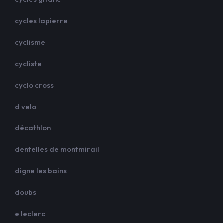
cycles lapierre
cyclisme
cycliste
cyclo cross
d velo
décathlon
dentelles de montmirail
digne les bains
doubs
e leclerc