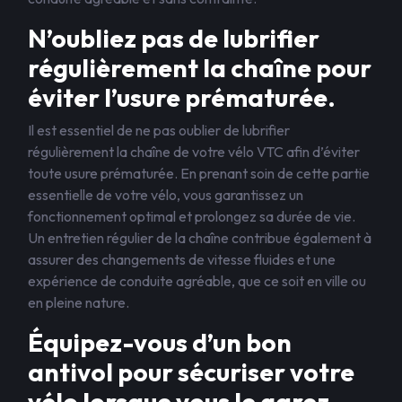
N’oubliez pas de lubrifier
régulièrement la chaîne pour
éviter l’usure prématurée.
Il est essentiel de ne pas oublier de lubrifier
régulièrement la chaîne de votre vélo VTC afin d’éviter
toute usure prématurée. En prenant soin de cette partie
essentielle de votre vélo, vous garantissez un
fonctionnement optimal et prolongez sa durée de vie.
Un entretien régulier de la chaîne contribue également à
assurer des changements de vitesse fluides et une
expérience de conduite agréable, que ce soit en ville ou
en pleine nature.
Équipez-vous d’un bon
antivol pour sécuriser votre
vélo lorsque vous le garez.