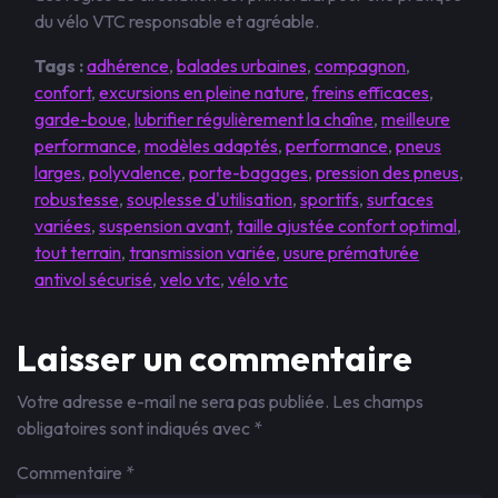
du vélo VTC responsable et agréable.
Tags :
adhérence
,
balades urbaines
,
compagnon
,
confort
,
excursions en pleine nature
,
freins efficaces
,
garde-boue
,
lubrifier régulièrement la chaîne
,
meilleure
performance
,
modèles adaptés
,
performance
,
pneus
larges
,
polyvalence
,
porte-bagages
,
pression des pneus
,
robustesse
,
souplesse d'utilisation
,
sportifs
,
surfaces
variées
,
suspension avant
,
taille ajustée confort optimal
,
tout terrain
,
transmission variée
,
usure prématurée
antivol sécurisé
,
velo vtc
,
vélo vtc
Laisser un commentaire
Votre adresse e-mail ne sera pas publiée.
Les champs
obligatoires sont indiqués avec
*
Commentaire
*