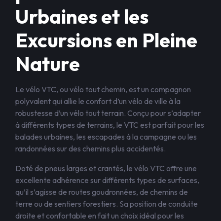
Urbaines et les
Excursions en Pleine
Nature
Le vélo VTC, ou vélo tout chemin, est un compagnon
polyvalent qui allie le confort d’un vélo de ville à la
robustesse d’un vélo tout terrain. Conçu pour s’adapter
à différents types de terrains, le VTC est parfait pour les
balades urbaines, les escapades à la campagne ou les
randonnées sur des chemins plus accidentés.
Doté de pneus larges et crantés, le vélo VTC offre une
excellente adhérence sur différents types de surfaces,
qu’il s’agisse de routes goudronnées, de chemins de
terre ou de sentiers forestiers. Sa position de conduite
droite et confortable en fait un choix idéal pour les