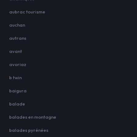
aubrac tourisme
auchan
autrans
avant
avoriaz
b twin
baigura
balade
balades en montagne
balades pyrénées