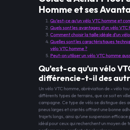
Homme et ses Avant
Qu’est-ce qu’un vélo VTC homme et comme
Quels sont les avantages d’un vélo VTC 
Comment choisir la taille idéale d’un v
Quelles sont les caractéristiques techni
vélo VTC homme ?
Peut-on utiliser un vélo VTC homme auss
Qu’est-ce qu’un vélo V
différencie-t-il des autr
Un vélo VTC homme, abréviation de « vélo tout 
différents types de terrains, que ce soit en vi
campagne. Ce type de vélo se distingue des au
pneus larges et crantés offrant une bonne adh
trajets longs, ainsi qu’une suspension effica
idéal pour ceux qui recherchent un moyen de tr