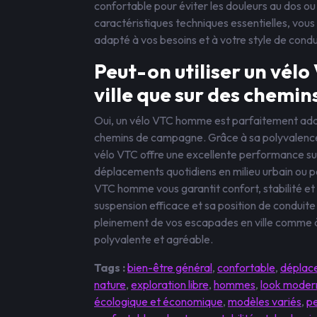
confortable pour éviter les douleurs au dos ou
caractéristiques techniques essentielles, vo
adapté à vos besoins et à votre style de condu
Peut-on utiliser un vél
ville que sur des chemi
Oui, un vélo VTC homme est parfaitement adapté
chemins de campagne. Grâce à sa polyvalence e
vélo VTC offre une excellente performance sur 
déplacements quotidiens en milieu urbain ou po
VTC homme vous garantit confort, stabilité et 
suspension efficace et sa position de conduit
pleinement de vos escapades en ville comme à
polyvalente et agréable.
Tags :
bien-être général
,
confortable
,
déplac
nature
,
exploration libre
,
hommes
,
look moder
écologique et économique
,
modèles variés
,
p