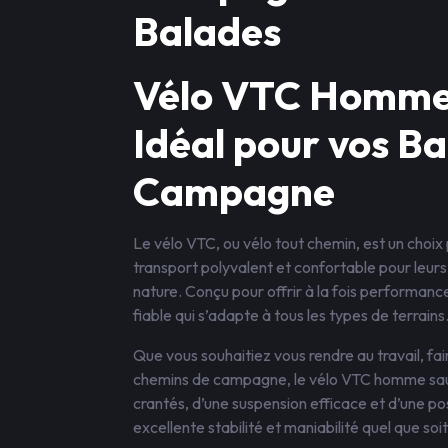
Balades
Vélo VTC Homme
Idéal pour vos Ba
Campagne
Le vélo VTC, ou vélo tout chemin, est un choi
transport polyvalent et confortable pour leur
nature. Conçu pour offrir à la fois performa
fiable qui s’adapte à tous les types de terrains
Que vous souhaitiez vous rendre au travail, fair
chemins de campagne, le vélo VTC homme saur
crantés, d’une suspension efficace et d’une po
excellente stabilité et maniabilité quel que soit