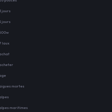
26 pouces
3 jours
5 jours
500w
7 laux
achat
acheter
age
aigues mortes
alpes
alpes maritimes