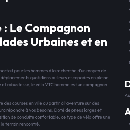
 : Le Compagnon
lades Urbaines et en
x parfait pour les hommes à la recherche d’un moyen de
s déplacements quotidiens ou leurs escapades en pleine
D
nce et robustesse, le vélo VTC homme est un compagnon
.
Au
e des courses en ville ou partir à l’aventure sur des
A
a répondre à vos besoins. Doté de pneus larges et
sition de conduite confortable, ce type de vélo offre une
 le terrain rencontré.