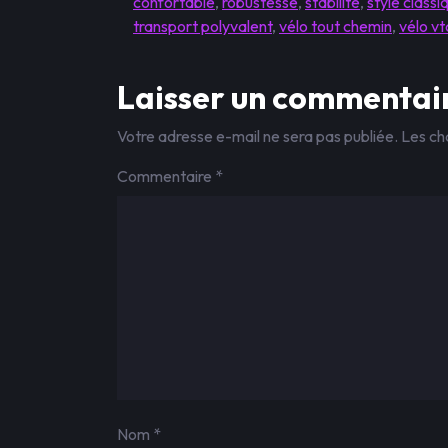
confortable
,
robustesse
,
stabilité
,
style classi
transport polyvalent
,
vélo tout chemin
,
vélo v
Laisser un commentai
Votre adresse e-mail ne sera pas publiée.
Les ch
Commentaire
*
Nom
*