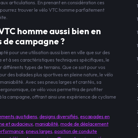
 aux articulations. En prenant en considération ces
us pourrez trouver le vélo VTC homme parfaitement
ite.
o VTC homme aussi bien en
ns de campagne ?
 pour une utilisation aussi bien en ville que sur des
t à ses caractéristiques techniques spécifiques, le
différents types de terrains. Que ce soit pour vos
ur des balades plus sportives en pleine nature, le vélo
maniabilité. Avec ses pneus larges et crantés, sa
e ergonomique, ce vélo vous permettra de profiter
 la campagne, offrant ainsi une expérience de cyclisme
ements quotidiens
,
designs diversifiés
,
escapades en
ne et audacieux
,
maniabilité
,
mode de déplacement
erformance
,
pneus larges
,
position de conduite