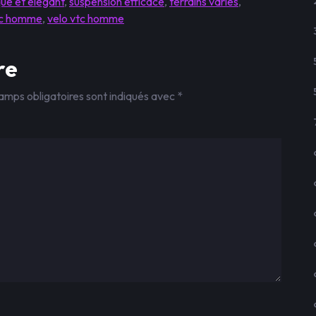
que et élégant
,
suspension efficace
,
terrains variés
,
tc homme
,
velo vtc homme
re
amps obligatoires sont indiqués avec
*