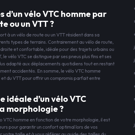
es d’un vélo VTC homme par
te ou un VTT ?
t à un vélo de route ou un VTT résident dans sa
rents types de terrains. Contrairement au vélo de route,
 droite et confortable, idéale pour des trajets urbains ou
le vélo VTC se distingue par ses pneus plus fins et ses
d plus adapté aux déplacements quotidiens tout en restant
rement accidentés. En somme, le vélo VTC homme
 et du VTT pour offrir un compromis parfait entre
e idéale d’un vélo VTC
a morphologie ?
vélo VTC homme en fonction de votre morphologie, il est
urs pour garantir un confort optimal lors de vos
otre taille et à vous référer au guide des tailles du