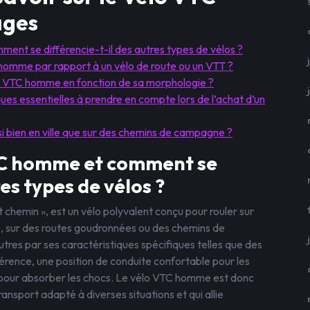
ages
nt se différencie-t-il des autres types de vélos ?
homme par rapport à un vélo de route ou un VTT ?
élo VTC homme en fonction de sa morphologie ?
ques essentielles à prendre en compte lors de l’achat d’un
i bien en ville que sur des chemins de campagne ?
TC homme et comment se
es types de vélos ?
chemin », est un vélo polyvalent conçu pour rouler sur
lle, sur des routes goudronnées ou des chemins de
tres par ses caractéristiques spécifiques telles que des
érence, une position de conduite confortable pour les
ce pour absorber les chocs. Le vélo VTC homme est donc
ansport adapté à diverses situations et qui allie