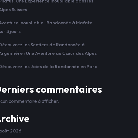
Pilatus: Une Expérience Inoubliable dans les
Alpes Suisses
Aventure inoubliable : Randonnée à Mafate
sur 3 jours
Découvrez les Sentiers de Randonnée à
Argentière : Une Aventure au Cœur des Alpes
Découvrez les Joies de la Randonnée en Parc
erniers commentaires
cun commentaire à afficher.
rchive
août 2026