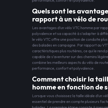
performance, confort et polyvalence.
Quels sont les avantag
rapport à un vélo de rou
Les avantages d’un vélo VTC homme par rappor
polyvalence et sa capacité à s’adapter à diffé
le vélo VTC offre une position de conduite plus
des balades en campagne. Par rapport au VTT, 
caractéristiques plus routières, ce qui le ren
capable de s’aventurer sur des chemins légè
combine les meilleurs aspects du vélo de route
performance, confort et polyvalence.
Comment choisir la taill
homme en fonction de s
Lorsque vous choisissez la taille idéale d’un 
essentiel de prendre en compte plusieurs facte
balades. La première étape consiste à mesurer v