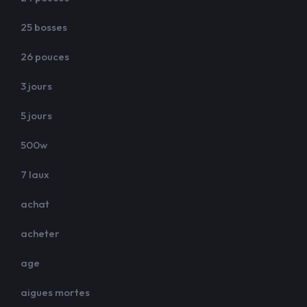
25 bosses
26 pouces
3 jours
5 jours
500w
7 laux
achat
acheter
age
aigues mortes