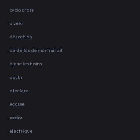
cyclo cross
d velo
décathlon
dentelles de montmirail
digne les bains
doubs
e leclerc
ecosse
ecrins
electrique