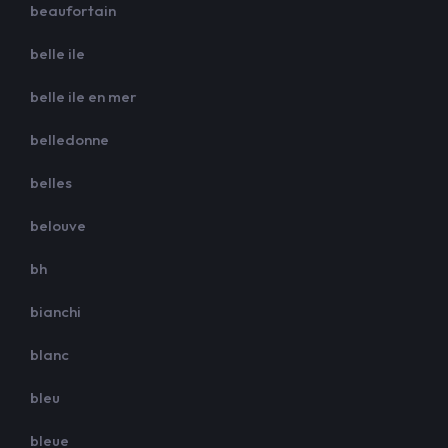
beaufortain
belle ile
belle ile en mer
belledonne
belles
belouve
bh
bianchi
blanc
bleu
bleue