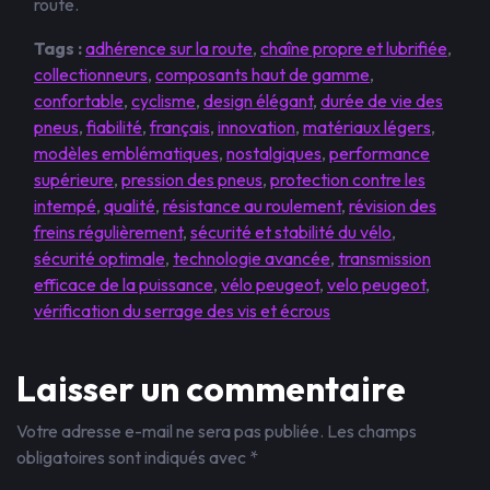
route.
Tags :
adhérence sur la route
,
chaîne propre et lubrifiée
,
collectionneurs
,
composants haut de gamme
,
confortable
,
cyclisme
,
design élégant
,
durée de vie des
pneus
,
fiabilité
,
français
,
innovation
,
matériaux légers
,
modèles emblématiques
,
nostalgiques
,
performance
supérieure
,
pression des pneus
,
protection contre les
intempé
,
qualité
,
résistance au roulement
,
révision des
freins régulièrement
,
sécurité et stabilité du vélo
,
sécurité optimale
,
technologie avancée
,
transmission
efficace de la puissance
,
vélo peugeot
,
velo peugeot
,
vérification du serrage des vis et écrous
Laisser un commentaire
Votre adresse e-mail ne sera pas publiée.
Les champs
obligatoires sont indiqués avec
*