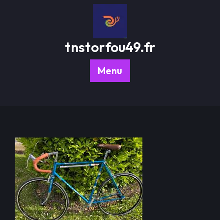
Passer
au
contenu
tnstorfou49.fr
Menu