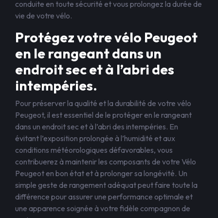
conduite en toute sécurité et vous prolongez la durée de
vie de votre vélo.
Protégez votre vélo Peugeot
en le rangeant dans un
endroit sec et à l’abri des
intempéries.
Pour préserver la qualité et la durabilité de votre vélo
Peugeot, il est essentiel de le protéger en le rangeant
dans un endroit sec et à l’abri des intempéries. En
évitant l’exposition prolongée à l’humidité et aux
conditions météorologiques défavorables, vous
contribuerez à maintenir les composants de votre Vélo
Peugeot en bon état et à prolonger sa longévité. Un
simple geste de rangement adéquat peut faire toute la
différence pour assurer une performance optimale et
une apparence soignée à votre fidèle compagnon de